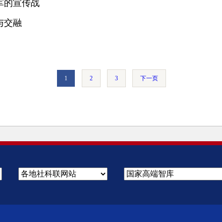
军的宣传战
与交融
1
2
3
下一页