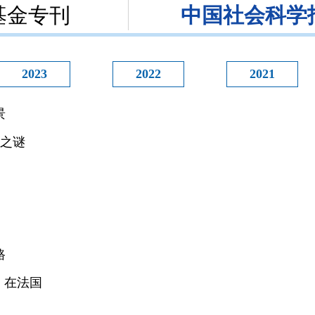
基金专刊
中国社会科学
2023
2022
2021
景
写之谜
路
》在法国