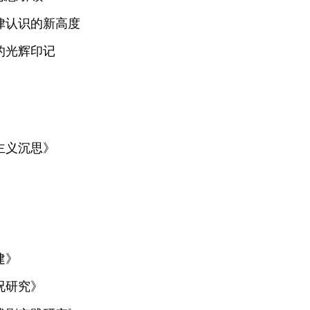
律认识的新高度
的光辉印记
主义沉思》
建》
况研究》