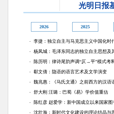
光明日报
2026
2025
李捷：独立自主与马克思主义中国化时
杨凤城：毛泽东同志的独立自主思想及
陈历明：律诗尾韵声调“仄→平”模式考
郗文倩：隐语的语言艺术及文学演变
魏兆惠：《马氏文通》之前西方的汉语
舒大刚 汪璐：巴蜀《易》学价值重估
陈红彦 赵爱学：新中国成立以来国家图
沈壮海：新时代文化建设的理论结晶与