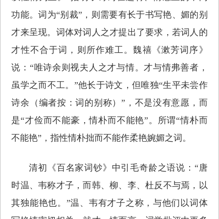
功能。词为“别裁”，则需要有长于书写艳、媚的别
才来呈现。词体对词人之才提出了要求，若词人的
才性不合于词，则所作难工。魏禧《漱芳词序》
说：“唯诗余则视夫人之才与情。才与情弗善者，
虽学之而不工。”他长于诗文，但唯独“生平未尝作
诗余（编者按：词的别称）”，不是没有意愿，而
是“才俭而不能豪，情朴而不能艳”。所谓“情朴而
不能艳”，指性情朴拙而不能作柔艳婉媚之词。
清初《百名家词钞》中引毛奇龄之语说：“唐
时温、韦称才子，而韩、柳、李、杜反不与焉，以
其独能艳也。”温、韦有才子之称，与他们以词体