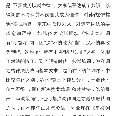
是“不喜裁剪以就声律”。大家似乎达成了共识，苏
轼词的不协律并不妨害其成为佳作。对苏轼的“豁
免”实属特例。南宋中后期以来，对遵守词法的要
求愈加严格。如张炎之父张枢填《惜花春》词
有“琐窗深”句，因“深”不协改为“幽”，又不协再改
为“明”。这种填词稍有不协“随即改正”之举，体现
了对法的恪守。到了明清时代，按谱填词，遵守词
之格律法度成为基本要求。赵函在《纳兰词序》中
比较诗词之别，称词“刻画乎律吕分寸，一毫矜才
使气不得”；顾广圻称赞戈载词“敛才就法，选韵最
严，审调最确”。他们都强调作词之才必须服从词
之法，而不能任由才气凌轹。厉鼎煃在《星槎词