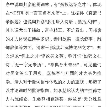
序中说周邦彦冠冕词林，有“旁搜远绍之才”，体现
在“征辞引类”“言言皆有来历”上。陈振孙《直斋书
录解题》也说周邦彦“多用唐人诗语，檃括入律”，
其长调尤长于铺叙，富艳精工。不难看出，周邦彦
的才力体现在博学多识，善用故实，擅长叙事，雕
饰辞藻等方面。清末王鹏运以“沉博绝丽之才”、郑
文焯以“隽上之才”评论吴文英，称其词“如韩文杜
诗，无一字无来历”，“举典务出奇丽”，可见他们
对吴文英长于用典、烹炼字句方面的才力甚为推
崇。清人对于慢词创作体现的才力的重视，形塑了
以才论词时的批评指向。如李慈铭认为纳兰性德才
力与陈维崧、朱彝尊相距远甚，纳兰是“天分殊胜