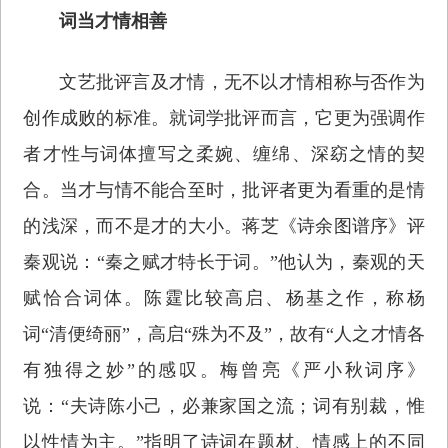
词当才情相善
文艺批评言及才情，无不以才情相称与否作为
创作成败的标准。就词学批评而言，它更为强调作
者才性与词体擅写之柔婉、缠绵、深窈之情的契
合。当才与情不能合至时，批评者更为看重的是情
的浅深，而不是才的大小。蒋芝《诗余图谱序》评
秦观说：“秦之赋才特长于词。”他认为，秦观的天
赋恰合词体。陈霆比较高启、杨基之作，称杨
词“清便绮丽”，高启“殊为不及”，故有“人之才情各
有独得之妙”的感叹。梅曾亮《严小秋词序》
说：“夫诗陈小己，必兼家国之流；词有别裁，惟
以性情为主。”指明了诗词在题材、情感上的不同