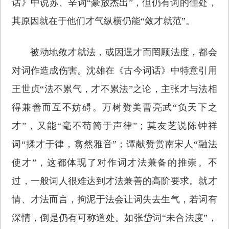
话》中说苏、辛词“豪放杰出”，但仍有词的佳处，
其原因就在于他们才气纵横仍能“敛才就范”。
被动地敛才就法，或因逞才而罔顾法度，都会
对词作造成伤害。沈雄在《古今词话》中特意引用
王世贞“法不累气，才不累法”之论，主张才与法相
得兼善而互不妨碍。万树赞美曹亮武“负天下之
才”，又能“毫不苟简于声律”；莫友芝说陈钟祥
词“揉才于律，翕然雅音”；谭献赞赏南宋人“融法
使才”，这都体现了对作词才法兼备的推崇。不
过，一般词人很难达到才法兼善的高阶要求。就才
情、才法而言，拘泥于法会让词失去生气，若词有
深情，倒是仍有可称道处。如张岱词“未合法度”，