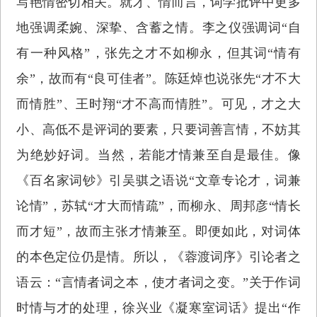
写艳情密切相关。就才、情而言，词学批评中更多
地强调柔婉、深挚、含蓄之情。李之仪强调词“自
有一种风格”，张先之才不如柳永，但其词“情有
余”，故而有“良可佳者”。陈廷焯也说张先“才不大
而情胜”、王时翔“才不高而情胜”。可见，才之大
小、高低不是评词的要素，只要词善言情，不妨其
为绝妙好词。当然，若能才情兼至自是最佳。像
《百名家词钞》引吴骐之语说“文章专论才，词兼
论情”，苏轼“才大而情疏”，而柳永、周邦彦“情长
而才短”，故而主张才情兼至。即便如此，对词体
的本色定位仍是情。所以，《蓉渡词序》引论者之
语云：“言情者词之本，使才者词之变。”关于作词
时情与才的处理，徐兴业《凝寒室词话》提出“作