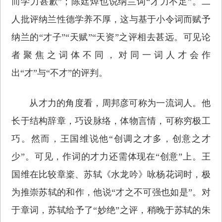
而学力甚歉”；陈廷焯也说纳兰词“才力不足”。二
人批评纳兰性德学养不厚，这与基于小令词而赋予
纳兰的“才子”“天赋”“天资”之评相去甚远。可见论
者聚焦之词体不同，对同一词人才会作
出“才”与“不才”的评判。
从才力的角度看，周邦彦可称为一流词人。他
长于结构辞章，巧设脉络，体物言情，可称穷极工
巧。然而，王国维说他“创调之才多，创意之才
少”。可见，作词的才力还需体现在“创意”上。王
国维在比较章楶、苏轼《水龙吟》咏杨花词时，极
为推崇苏轼的和作，他说“才之不可强也如是”。对
于章词，苏轼给予了“妙绝”之评，稍晚于苏轼的朱