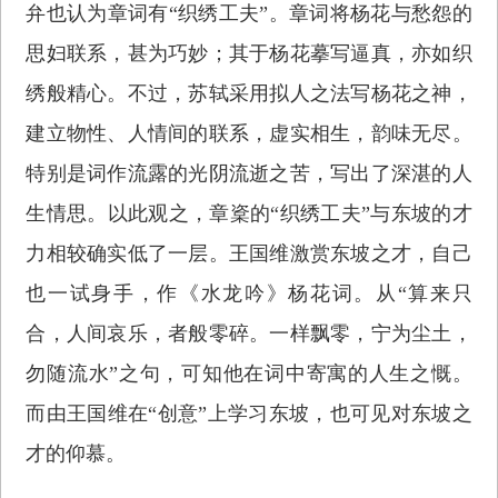
弁也认为章词有“织绣工夫”。章词将杨花与愁怨的
思妇联系，甚为巧妙；其于杨花摹写逼真，亦如织
绣般精心。不过，苏轼采用拟人之法写杨花之神，
建立物性、人情间的联系，虚实相生，韵味无尽。
特别是词作流露的光阴流逝之苦，写出了深湛的人
生情思。以此观之，章楶的“织绣工夫”与东坡的才
力相较确实低了一层。王国维激赏东坡之才，自己
也一试身手，作《水龙吟》杨花词。从“算来只
合，人间哀乐，者般零碎。一样飘零，宁为尘土，
勿随流水”之句，可知他在词中寄寓的人生之慨。
而由王国维在“创意”上学习东坡，也可见对东坡之
才的仰慕。