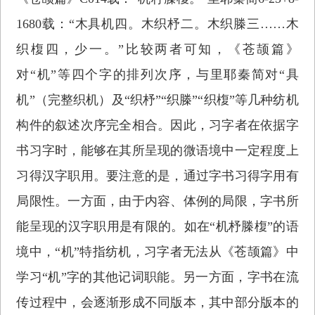
1680载：“木具机四。木织杼二。木织榺三……木
织椱四，少一。”比较两者可知，《苍颉篇》
对“机”等四个字的排列次序，与里耶秦简对“具
机”（完整织机）及“织杼”“织榺”“织椱”等几种纺机
构件的叙述次序完全相合。因此，习字者在依据字
书习字时，能够在其所呈现的微语境中一定程度上
习得汉字职用。要注意的是，通过字书习得字用有
局限性。一方面，由于内容、体例的局限，字书所
能呈现的汉字职用是有限的。如在“机杼榺椱”的语
境中，“机”特指纺机，习字者无法从《苍颉篇》中
学习“机”字的其他记词职能。另一方面，字书在流
传过程中，会逐渐形成不同版本，其中部分版本的