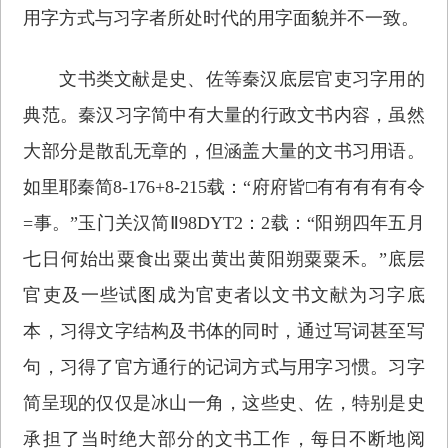
用字方式与习字者所处时代的用字面貌并不一致。
文书类文献是史、佐等秦汉底层官吏习字用的
典范。秦汉习字简中有大量的行政文书内容，虽然
大部分是散乱无章的，但涵盖大量的文书习用语。
如里耶秦简8-176+8-215载：“府府皆□有有有有有令
=事。”玉门关汉简Ⅱ98DYT2：2载：“阳朔四年五月
七日何始出粟食出粟出黄出黄阳朔粟粟禾。”底层
官吏及一些试图成为官吏者以文书文献为习字底
本，习得文字结构及书体的同时，通过写词甚至写
句，习得了官方通行的记词方式与用字习惯。习字
简呈现的仅仅是冰山一角，这些史、佐，特别是史
承担了当时绝大部分的文书工作，每日不断地阅