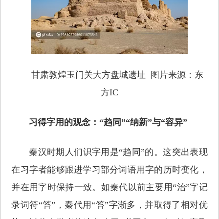
甘肃敦煌玉门关大方盘城遗址 图片来源：东
方IC
习得字用的观念：“趋同”“纳新”与“容异”
秦汉时期人们识字用是“趋同”的。这突出表现
在习字者能够跟进学习部分词语用字的历时变化，
并在用字时保持一致。如秦代以前主要用“治”字记
录词符“笞”，秦代用“笞”字渐多，并取得了相对优