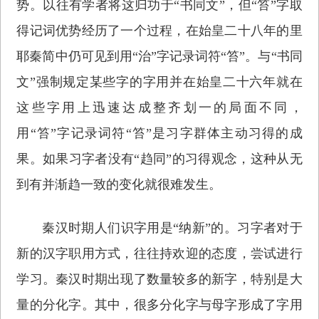
势。以往有学者将这归功于“书同文”，但“笞”字取
得记词优势经历了一个过程，在始皇二十八年的里
耶秦简中仍可见到用“治”字记录词符“笞”。与“书同
文”强制规定某些字的字用并在始皇二十六年就在
这些字用上迅速达成整齐划一的局面不同，
用“笞”字记录词符“笞”是习字群体主动习得的成
果。如果习字者没有“趋同”的习得观念，这种从无
到有并渐趋一致的变化就很难发生。
秦汉时期人们识字用是“纳新”的。习字者对于
新的汉字职用方式，往往持欢迎的态度，尝试进行
学习。秦汉时期出现了数量较多的新字，特别是大
量的分化字。其中，很多分化字与母字形成了字用