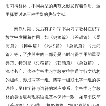
用习得群体，不同类型的典范文献发挥着作用。这
里择要讨论三种类型的典范文献。
秦汉时期，先后有多种字书类习字教材在识字
教学中发挥着作用，如《史籀篇》《苍颉篇》《爰
历篇》《博学篇》《凡将篇》《急就篇》《元尚
篇》等，至少其中的一部分是当时习得字用的重要
典范。特别是《史籀篇》《苍颉篇》《急就篇》，
流传甚广。这些字书类习字教材往往通过行文结构
的组织，形成两字一组、四字一组或七字一组的微
语境，呈现字符与词符的对应关系。字书类习字教
材的微语境与现实语境基本保持一致。如阜阳汉简
《苍颉篇》C014载：“机杼榺椱。”里耶秦简6-25+8-