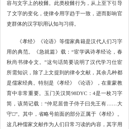
容与文字上的校雠。此类校雠行为，从上至下引导
了文字的变化，使律令用字趋于一致，进而影响官
吏群体的汉字职用认知与习得。
《孝经》《论语》等儒家典籍是汉代人们习字
用的典范。《急就篇》载：“宦学讽诗孝经论，春
秋尚书律令文。”这句话简要说明了汉代学习仕宦
所需知识，除了上文提到的律令文献，其余几种都
是儒家经典。特别是《孝经》《论语》，在童蒙教
育中非常重要。玉门关汉简98DYC：4是一枚习字
简，该简记载：“仲尼居曾子侍子曰先王有……大
守□”。其中，省略号前面的部分正属于《孝经》。
这几种儒家文献作为人们日常习读的内容，其字用