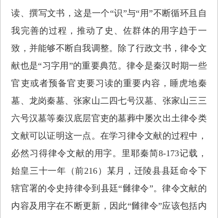
读、撰写文书，这是一个“识”与“用”不断循环且自
我完善的过程，推动了史、佐群体的用字趋于一
致，并能够不断自我调整。除了行政文书，律令文
献也是“习字用”的重要典范。律令是秦汉时期一些
官吏或者预备官吏要习读的重要内容，睡虎地秦
墓、龙岗秦墓、张家山二四七号汉墓、张家山三三
六号汉墓等秦汉底层官吏的墓葬中屡次出土律令类
文献可以证明这一点。在学习律令文献的过程中，
必然习得律令文献的用字。里耶秦简8-173记载，
始皇三十一年（前216）某月，迁陵县县廷命令下
辖官署的令史持律令到县廷“雠律令”。律令文献的
内容及用字在不断更新，因此“雠律令”应该包括内