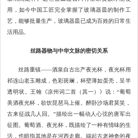
用，如今中国工匠完全掌握了玻璃器皿的制作工
艺，能够批量生产，玻璃器皿已成为百姓的日常生
活用品。
丝路器物与中华文脉的密切关系
丝路重镇——酒泉自古出产夜光杯，夜光杯用
祁连山老玉雕成，色彩斑斓，杯壁薄如蛋壳，呈半
透明状。王翰《凉州词二首（其一）》说：“葡萄
美酒夜光杯，欲饮琵琶马上催。醉卧沙场君莫笑，
古来征战几人回。”描绘出一幅动人心弦的唐军出
征图。葡萄酒、夜光杯，既描绘了一种有情味的生
活，也暗指其地是在河西走廊。端起古老神奇的夜