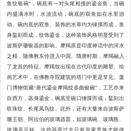
鱼纹银碗”，碗底有一对头尾相接的鎏金鱼，当碗
内盛满水时，水波流动，碗底的双鱼如在水里游
动。碗内底的双鱼、装饰的水草均为锤揲而成，鱼
身錾刻而成，纹饰鎏金，这种装饰风格明显受到了
波斯萨珊银器的影响。摩羯原是印度神话中的河水
之精，随佛教东传进入中国。隋唐时期，摩羯融入
了龙首的特征。摩羯纹出现在古代印度的雕塑、绘
画艺术中，在佛教寺院建筑的塔门中更是常见。厦
门博物馆藏“唐代鎏金摩羯纹多曲银碗”，工艺亦来
自西方，器身鎏金，碗底至碗口锤揲而成，錾刻出
联珠纹、长尾凤鸟纹。此外，还有大量来自波斯萨
珊王朝、阿拉伯的玻璃器皿，如玻璃碗、玻璃瓶、
玻璃高足杯。这些器皿过去只有皇家贵族才能使