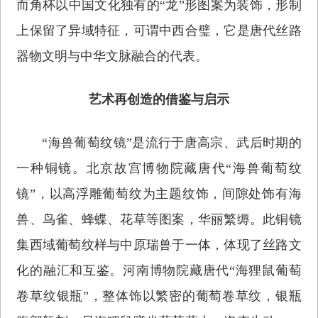
而角杯以中国文化独有的“龙”形图案为装饰，形制
上保留了异域特征，可谓中西合璧，它是唐代丝路
器物文明与中华文脉融合的代表。
艺术再创造的借鉴与启示
“海兽葡萄纹镜”是流行于唐高宗、武后时期的
一种铜镜。北京故宫博物院藏唐代“海兽葡萄纹
镜”，以高浮雕葡萄纹为主题纹饰，间隙处饰有海
兽、鸟雀、蜂蝶、花草等图案，华丽繁缛。此铜镜
集西域葡萄纹样与中原瑞兽于一体，体现了丝路文
化的融汇和互鉴。河南博物院藏唐代“海狸鼠葡萄
卷草纹银瓶”，整体饰以繁密的葡萄卷草纹，银瓶