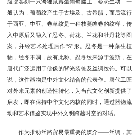
腹部錾刻一只海狸鼠蹲坐葡萄藤上，姿态生动。一
般认为，葡萄纹产生于古埃及、古希腊，而后流行
于西亚、中亚。卷草纹是一种枝蔓缠卷的纹样，传
入中原后又融入了忍冬、荷花、兰花和牡丹花等图
案，并经艺术处理后作“S”形。忍冬是一种藤生植
物，经冬不凋，故有此称。忍冬纹来源于波斯，在
唐代广泛运用于佛像的背光装饰及丝绸纹饰。可以
说，这件器物是中外文化结合的代表作。唐代工匠
对外来元素的创造性转化，为当代文化创新提供了
启发，即在保持中华文化内核的同时，通过器物流
动和艺术借鉴实现中外文明跨越时空的对话。
作为推动丝路贸易最重要的媒介——丝绸，其