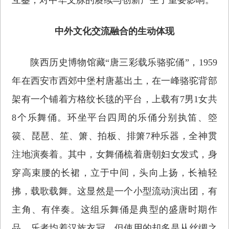
中外文化交流融合的生动体现
陕西历史博物馆藏“唐三彩载乐骆驼俑”，1959
年在西安市西郊中堡村唐墓出土，在一峰骆驼背部
架有一个铺着方格纹长毯的平台，上载有7男1女共
8个乐舞俑。环坐平台四周的乐俑分别执笛、箜
篌、琵琶、笙、箫、拍板、排箫7种乐器，全神贯
注地演奏着。其中，女舞俑梳着唐朝妇女发式，身
穿高束腰的长裙，立于中间，头向上扬，长袖轻
拂，载歌载舞。这显然是一个小型流动演出团，有
主角、有伴奏。这组乐舞俑是典型的盛唐时期作
品，乐者均着汉族衣冠，但使用的却多是从丝绸之