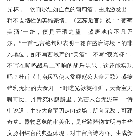
光杯，一饮而尽红如血色的葡萄酒，由此激发出一
种不畏牺牲的英雄豪情。《艺苑卮言》说：“‘葡萄
美酒’一绝，便是无瑕之璧。盛唐地位不凡乃
尔。”一首七言绝句即表明王翰在盛唐诗坛上的非
凡地位，如不写西域产的“美酒”，不写“夜光杯”，
不写在嘶鸣战马上弹响的胡乐琵琶，这还能实现
吗？杜甫《荆南兵马使太常卿赵公大食刀歌》盛赞
锋利无比的大食刀：“吁嗟光禄英雄弭，大食宝刀
聊可比。丹青宛转麒麟里，光芒六合无泥滓。”诗
中说道，手握大食宝刀走向战场，所向无敌，可建
奇功。器物意象的审美化，是丝路器物文明与中华
文脉相结合的典型体现，对丰富唐诗内容、生成新