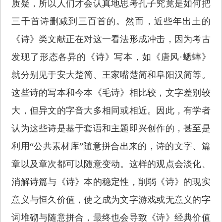
质疑，所以人们才会认真地思考孔子究竟是如何把
三千首诗删减到三百首的。然而，近些年出土的
《诗》类文献正在对这一看法形成冲击，因为考古
发现了形态各异的《诗》写本，如《唐风·蟋蟀》
就分别见于安大楚简、王家嘴楚简和阜阳汉简等。
这些诗的写本和今本《毛诗》相比较，文字差别较
大，但异文的字音大多相同或相近。因此，有学者
认为这些诗是基于套语和主题即兴创作的，甚至是
利用“公共素材库”随意拼合出来的，诗的文字、篇
章以及章次都可以随意变动。这样的观点会淡化、
消解诗篇与《诗》本的稳定性，削弱《诗》的现实
意义与恒久价值，使之成为文字游戏或无意义的字
词堆砌与随意拼合，最终也会导致《诗》经典价值