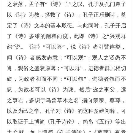
之衰落，孟子有“《诗》亡”之叹。孔子及孔门弟子
以《诗》为教，拯救了《诗》。孔子正乐删诗，奠
定了《诗》文本的基本形态。与此同时，孔子开启
了《诗》多维的阐释向度，此即《诗》之“兴观群
怨”说。《诗》“可以兴”，说《诗》者引譬连类，
闻《诗》者感发志意；“可以观”，观人之贤愚不
肖，观俗之盛衰厚薄；“可以群”，进德者群居相切
磋，为政者和而不同；“可以怨”，进德者怨而不
怒，为政者可以《诗》为谏。然后“迩之事父，远
之事君，多识于鸟兽草木之名”指向亲亲、尊尊，
以及为己之学。孔子对《诗》的这种多维阐释，可
以取证于上博简《孔子诗论》、简帛《五行》等出
土文献。如上博简《孔子诗论》“《蓼莪》有孝