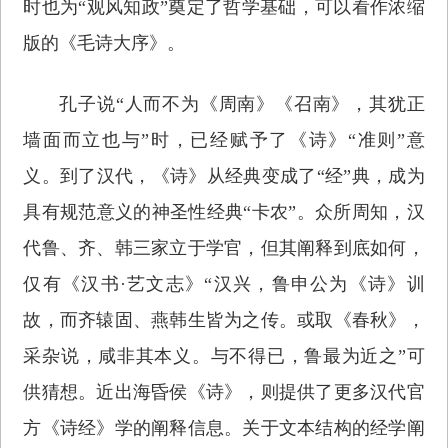
时也为“观风知政”奠定了哲学基础，可以看作浓缩
版的《毛诗大序》。
孔子说“人而不为《周南》《召南》，其犹正
墙面而立也与”时，已经赋予了《诗》“准则”意
义。到了汉代，《诗》从经典变成了“经”典，成为
具有规范意义的神圣性经典“卡农”。众所周知，汉
代鲁、齐、韩三家立于学官，但其阐释到底如何，
仅有《汉书·艺文志》“汉兴，鲁申公为《诗》训
故，而齐辕固、燕韩生皆为之传。或取《春秋》，
采杂说，咸非其本义。与不得已，鲁最为近之”可
供猜想。近出海昏侯《诗》，则提供了更多汉代官
方《诗经》学的阐释信息。关于文本结构的经学阐