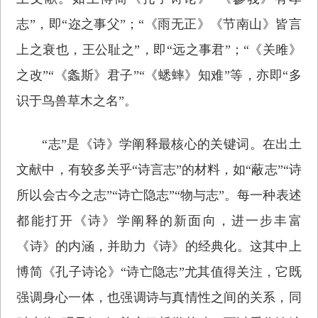
志”，即“迩之事父”；“《雨无正》《节南山》皆言
上之衰也，王公耻之”，即“远之事君”；“《关雎》
之改”“《螽斯》君子”“《蟋蟀》知难”等，亦即“多
识于鸟兽草木之名”。
“志”是《诗》学阐释最核心的关键词。在出土
文献中，有较多关乎“诗言志”的材料，如“蔽志”“诗
所以会古今之志”“诗亡隐志”“物与志”。每一种表述
都能打开《诗》学阐释的新面向，进一步丰富
《诗》的内涵，并助力《诗》的经典化。这其中上
博简《孔子诗论》“诗亡隐志”尤其值得关注，它既
强调身心一体，也强调诗与真情性之间的关系，同