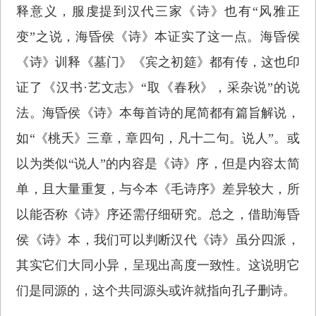
释意义，服虔提到汉代三家《诗》也有“风雅正
变”之说，海昏侯《诗》本证实了这一点。海昏侯
《诗》训释《墓门》《宾之初筵》都有传，这也印
证了《汉书·艺文志》“取《春秋》，采杂说”的说
法。海昏侯《诗》本每首诗的尾简都有篇旨解说，
如“《桃夭》三章，章四句，凡十二句。说人”。或
以为类似“说人”的内容是《诗》序，但是内容太简
单，且大量重复，与今本《毛诗序》差异较大，所
以能否称《诗》序还需仔细研究。总之，借助海昏
侯《诗》本，我们可以判断汉代《诗》虽分四派，
其实它们大同小异，呈现出高度一致性。这说明它
们是同源的，这个共同源头或许就指向孔子删诗。