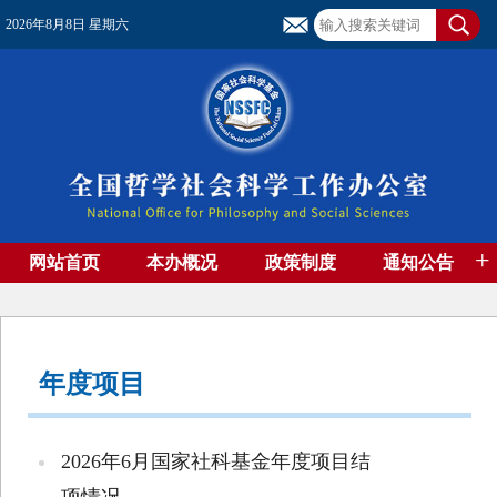
2026年8月8日 星期六
+
网站首页
本办概况
政策制度
通知公告
基金管理
基金专刊
成果集萃
资助期刊
高端智库
社团工作
资料下载
年度项目
2026年6月国家社科基金年度项目结