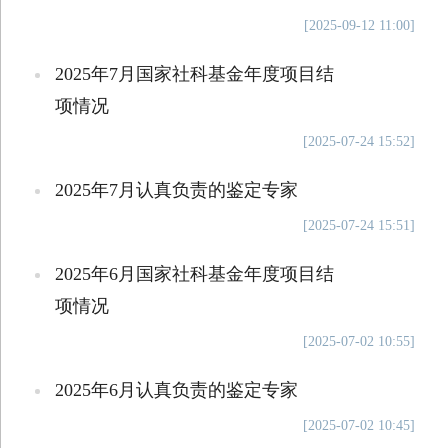
[2025-09-12 11:00]
2025年7月国家社科基金年度项目结
项情况
[2025-07-24 15:52]
2025年7月认真负责的鉴定专家
[2025-07-24 15:51]
2025年6月国家社科基金年度项目结
项情况
[2025-07-02 10:55]
2025年6月认真负责的鉴定专家
[2025-07-02 10:45]