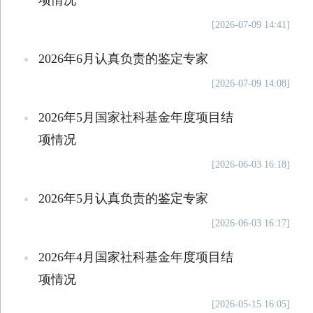
项情况
[2026-07-09 14:41]
2026年6月认真负责的鉴定专家
[2026-07-09 14:08]
2026年5月国家社科基金年度项目结
项情况
[2026-06-03 16:18]
2026年5月认真负责的鉴定专家
[2026-06-03 16:17]
2026年4月国家社科基金年度项目结
项情况
[2026-05-15 16:05]