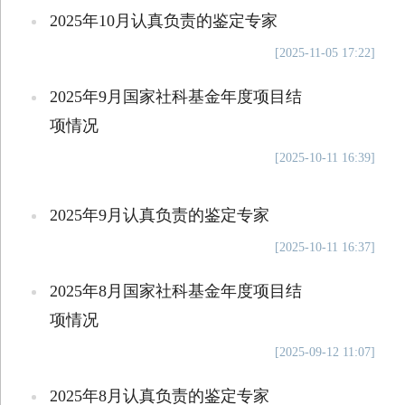
2025年10月认真负责的鉴定专家
[2025-11-05 17:22]
2025年9月国家社科基金年度项目结
项情况
[2025-10-11 16:39]
2025年9月认真负责的鉴定专家
[2025-10-11 16:37]
2025年8月国家社科基金年度项目结
项情况
[2025-09-12 11:07]
2025年8月认真负责的鉴定专家