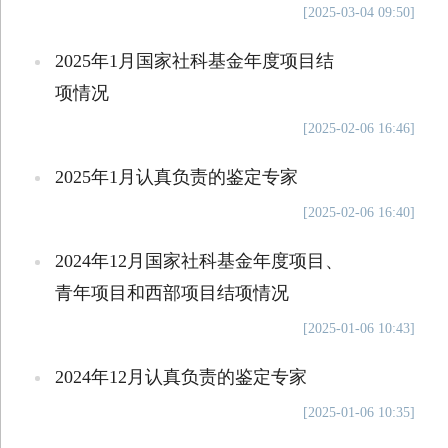
[2025-03-04 09:50]
2025年1月国家社科基金年度项目结
项情况
[2025-02-06 16:46]
2025年1月认真负责的鉴定专家
[2025-02-06 16:40]
2024年12月国家社科基金年度项目、
青年项目和西部项目结项情况
[2025-01-06 10:43]
2024年12月认真负责的鉴定专家
[2025-01-06 10:35]