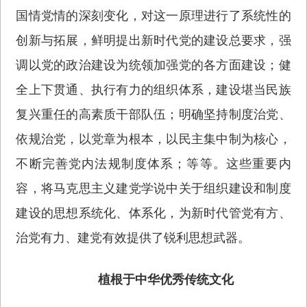
国情党情的深刻变化，对这一原理进行了系统性的
创新与拓展，鲜明提出新时代党的建设总要求，强
调以党的政治建设为统领加强党的各方面建设；健
全上下贯通、执行有力的组织体系，建设堪当民族
复兴重任的高素质干部队伍；明确坚持制度治党、
依规治党，以党章为根本，以民主集中制为核心，
不断完善党内法规制度体系；等等。这些重要内
容，将马克思主义建党学说中关于组织建设和制度
建设的思想系统化、体系化，为新时代管党有方、
治党有力、建党有效提供了锐利思想武器。
植根于中华优秀传统文化