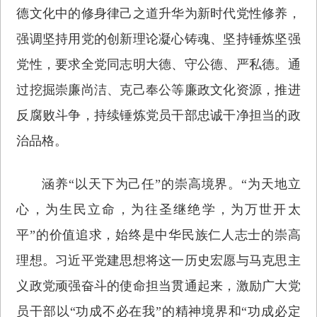
德文化中的修身律己之道升华为新时代党性修养，
强调坚持用党的创新理论凝心铸魂、坚持锤炼坚强
党性，要求全党同志明大德、守公德、严私德。通
过挖掘崇廉尚洁、克己奉公等廉政文化资源，推进
反腐败斗争，持续锤炼党员干部忠诚干净担当的政
治品格。
涵养“以天下为己任”的崇高境界。“为天地立
心，为生民立命，为往圣继绝学，为万世开太
平”的价值追求，始终是中华民族仁人志士的崇高
理想。习近平党建思想将这一历史宏愿与马克思主
义政党顽强奋斗的使命担当贯通起来，激励广大党
员干部以“功成不必在我”的精神境界和“功成必定