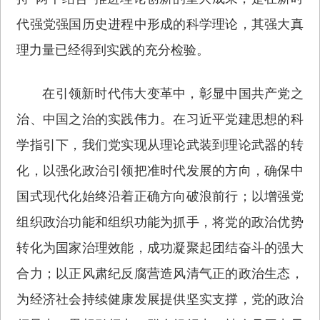
代强党强国历史进程中形成的科学理论，其强大真
理力量已经得到实践的充分检验。
在引领新时代伟大变革中，彰显中国共产党之
治、中国之治的实践伟力。在习近平党建思想的科
学指引下，我们党实现从理论武装到理论武器的转
化，以强化政治引领把准时代发展的方向，确保中
国式现代化始终沿着正确方向破浪前行；以增强党
组织政治功能和组织功能为抓手，将党的政治优势
转化为国家治理效能，成功凝聚起团结奋斗的强大
合力；以正风肃纪反腐营造风清气正的政治生态，
为经济社会持续健康发展提供坚实支撑，党的政治