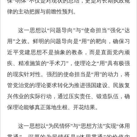
保“明体”不仅是对现状的总结，更是对长期执政规
律的主动把握与前瞻性预判。
这一思想以“问题导向”与“使命担当”强化“达
用”之效。鲜明的问题导向是“用”的靶向，确保习
近平党建思想不是抽象的教条，而是直面党内顽
疾、精准施策的“手术刀”，使理论之“用”具有极强
的现实针对性。强烈的使命担当是“用”的动力，将
管党治党的理论要求转化为推进强国建设、民族复
兴伟业的实际行动，通过压实责任、锻造队伍，确
保理论能够真正落地生根、开花结果。
这一思想以“为民情怀”与“思想方法”实现“体用
贯通”。深厚的为民情怀是“体用贯通”的价值内