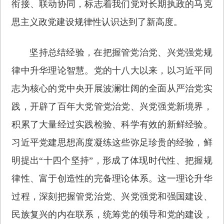
衔接、联动协同，标志着我们党对长期执政的马克
思主义政党建设规律性认识达到了新高度。
坚持总结经验，在把握管党治党、兴党强党规
律中升华理论智慧。党的十八大以来，以习近平同
志为核心的党中央开展波澜壮阔的全面从严治党实
践，开辟了百年大党管党治党、兴党强党新境界，
积累了大量经过实践检验、科学有效的新鲜经验。
习近平党建思想高度凝练这些弥足珍贵的经验，鲜
明提出“十四个坚持”，形成了体现时代性、把握规
律性、富于创造性的完备理论体系。这一理论升华
过程，深刻把握管党治党、兴党强党和强国建设、
民族复兴的内在联系，统筹党的领导和党的建设，