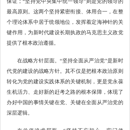
保证；“坚持党中央集中统一领导”则是党的领导的
最高原则。这两个坚持紧密衔接、体用合一，在整
个理论体系中居于统领地位，发挥着定海神针的关
键作用，为新时代建设长期执政的马克思主义政党
提供了根本政治遵循。
在战略方针层面。“坚持全面从严治党”是新时
代党的建设的战略方针。其不仅是把根本政治原则
转化为党的建设实践体系的关键机制，更是党永葆
生机活力、走好新的赶考之路的根本保障，体现了
办好中国的事情关键在党、关键在全面从严治党的
深层逻辑。