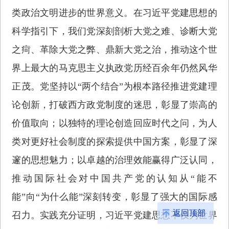
类政治文明进步的世界意义。在习近平党建思想的
科学指引下，我们党深刻剖析大党之难、诊断大党
之疴、革除大党之弊、鼎新大党之治，推动这个世
界上最大的马克思主义执政党历经百余年仍然风华
正茂。党坚持以“两个结合”为根本路径推进党建理
论创新，打破西方政党制度的迷思，彰显了崇高的
价值取向；以独特的理论创造回应时代之问，为人
类对更好社会制度的探索提供中国方案，彰显了深
邃的思想魅力；以卓越的治理效能赢得广泛认同，
推动国际社会对中国共产党的认知从“能不
能”向“为什么能”深刻转变，彰显了强大的国际感
返回顶部
召力。实践充分证明，习近平党建思想不仅为世界