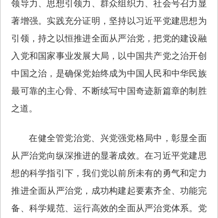
领导力、思想引领力、群众组织力、社会号召力显
著增强。实践充分证明，坚持以习近平党建思想为
引领，持之以恒推进全面从严治党，把党的建设融
入党和国家事业发展大局，以中国共产党之治开创
中国之治，是确保党始终成为中国人民和中华民族
最可靠的主心骨、不断续写中国奇迹新篇章的制胜
之道。
在健全管党治党、兴党强党格局中，彰显全面
从严治党向纵深推进的显著成效。在习近平党建思
想的科学指引下，我们党以前所未有的勇气和定力
推进全面从严治党，成功构建起要素齐全、功能完
备、科学规范、运行高效的全面从严治党体系。党