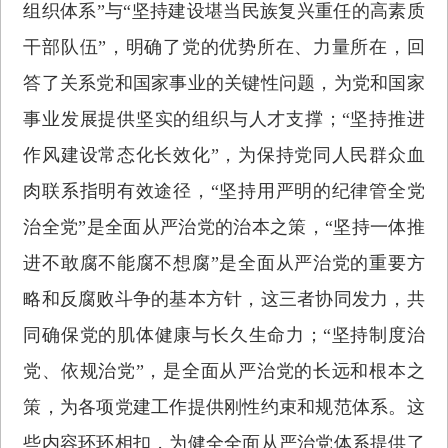
组织体系”与“坚持建设堪当民族复兴重任的高素质
干部队伍”，明确了党的优势所在、力量所在，回
答了关系党和国家事业的关键性问题，为党和国家
事业发展提供坚实的组织与人才支撑；“坚持推进
作风建设常态化长效化”，为保持党同人民群众血
肉联系指明有效途径，“坚持用严明的纪律管全党
治全党”是全面从严治党的治本之策，“坚持一体推
进不敢腐不能腐不想腐”是全面从严治党的重要方
略和反腐败斗争的基本方针，这三者协同发力，共
同确保党的肌体健康与长久生命力；“坚持制度治
党、依规治党”，是全面从严治党的长远和根本之
策，为各项党建工作提供刚性约束和规范体系。这
些内容环环相扣，为健全全面从严治党体系提供了