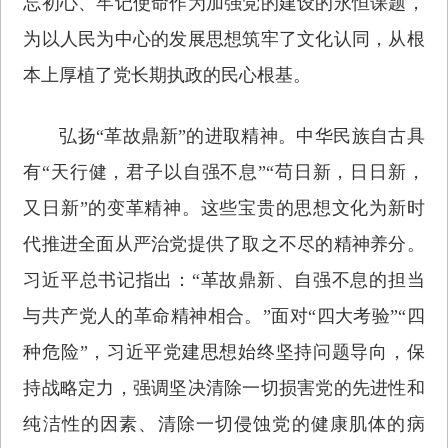
忘初心、牢记使命作为加强党的建设的永恒课题，
为以人民为中心的发展思想筑牢了文化认同，从根
本上厚植了党长期执政的民心根基。
弘扬“革故鼎新”的进取精神。中华民族自古具
有“天行健，君子以自强不息”“苟日新，日日新，
又日新”的变革精神。这些宝贵的思想文化为新时
代推进全面从严治党提供了取之不尽的精神养分。
习近平总书记指出：“革故鼎新、自强不息的担当
与共产党人的革命精神相合。”面对“四大考验”“四
种危险”，习近平党建思想始终坚持问题导向，保
持战略定力，强调坚决清除一切损害党的先进性和
纯洁性的因素、清除一切侵蚀党的健康肌体的病