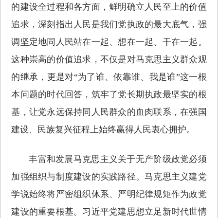
的建设全过程和各方面，鲜明确立人民至上的价值
追求，深刻指出人民是我们党执政的最大底气，强
调坚定地同人民站在一起、想在一起、干在一起。
这种崇高的价值追求，不仅是对马克思主义群众观
的继承，更是对“为了谁、依靠谁、我是谁”这一根
本问题的时代回答，筑牢了党长期执政最坚实的根
基，让党永远保持同人民群众的血肉联系，在强国
建设、民族复兴征程上始终赢得人民衷心拥护。
丰富和发展马克思主义关于无产阶级政党必须
加强组织与制度建设的实践路径。马克思主义建党
学说始终将严密组织体系、严明纪律规矩作为政党
建设的重要根基。习近平党建思想立足新时代世情