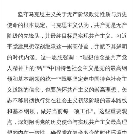
坚守马克思主义关于无产阶级政党性质与历史
使命的根本规定。马克思主义认为，共产党是无产
阶级的先锋队，其最终目标是实现共产主义。习近
平党建思想深刻继承这一崇高使命，并赋予其鲜明
的时代内涵。这一思想强调：“理想信念是共产党
人精神上的‘钙’”“中国特色社会主义是党的最高纲
领和基本纲领的统一”“既要坚定走中国特色社会主
义道路的信念，也要胸怀共产主义的崇高理想，矢
志不移贯彻执行党在社会主义初级阶段的基本路线
和基本纲领，做好当前每一项工作”。这些重要观
点，深刻阐明党的历史使命与实现共产主义最高理
想的内在一致性，确保党在复杂多变的时代环境中