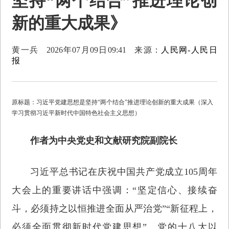
坚持“两个结合”推进理论创
新的重大成果》
黄一兵
2026年07月09日09:41
来源：
人民网-人民日
报
原标题：习近平党建思想是坚持“两个结合”推进理论创新的重大成果（深入
学习贯彻习近平新时代中国特色社会主义思想）
作者为中央党史和文献研究院副院长
习近平总书记在庆祝中国共产党成立105周年
大会上的重要讲话中强调：“坚定信心、接续奋
斗，必须持之以恒推进全面从严治党”“新征程上，
必须全面贯彻新时代党建思想”。党的十八大以