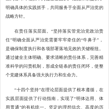
明确具体的实践抓手，共同服务于全面从严治党的
战略方针。
在责任落实层面。“坚持落实管党治党政治责
任”明确全面从严治党需要牢牢牵住的“牛鼻子”，
是确保制度执行和各项部署落地见效的关键枢纽。
通过健全主体明确、要求清晰的责任体系，完善精
准科学的问责机制，形成全链条的责任闭环，使整
个党建体系具备强大执行力和生命力。
“十四个坚持”在理论层面提供了根本遵循，在
实践层面提供了行动指南，实现了“明体达用、体
用贯通”的有机统一。坚定的理想信念、高度的历