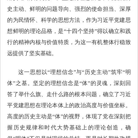
史主动、鲜明的问题导向、强烈的使命担当、深厚
的为民情怀、科学的思想方法，作为习近平党建思
想鲜明的理论品格，是“十四个坚持”得以确立和践
行的精神内核与价值特质，为这一有机整体行稳致
远提供了坚实基础。
这一思想以“理想信念”与“历史主动”筑牢“明
体”之基。坚定的理想信念是“体”的灵魂，深刻回
答了举什么旗、走什么路的根本问题，确立了习近
平党建思想在理论本体上的政治高度与价值坐标。
高度的历史主动是“体”的视野，体现了党在深刻把
握历史规律和时代大势基础上的理论创造，确