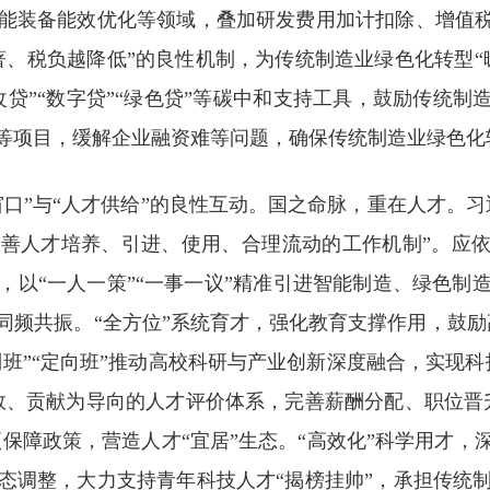
能装备能效优化等领域，叠加研发费用加计扣除、增值税
著、税负越降低”的良性机制，为传统制造业绿色化转型“
贷”“数字贷”“绿色贷”等碳中和支持工具，鼓励传统制
等项目，缓解企业融资难等问题，确保传统制造业绿色化
口”与“人才供给”的良性互动。国之命脉，重在人才。
善人才培养、引进、使用、合理流动的工作机制”。应依
，以“一人一策”“一事一议”精准引进智能制造、绿色制
频共振。“全方位”系统育才，强化教育支撑作用，鼓励
制班”“定向班”推动高校科研与产业创新深度融合，实现
效、贡献为导向的人才评价体系，完善薪酬分配、职位晋
项保障政策，营造人才“宜居”生态。“高效化”科学用才
态调整，大力支持青年科技人才“揭榜挂帅”，承担传统