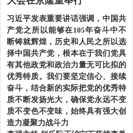
大会在京隆重举行
习近平发表重要讲话强调，中国共
产党之所以能够在105年奋斗中不
断铸就辉煌，历史和人民之所以选
择中国共产党，根本在于我们党具
有其他政党和政治力量无可比拟的
优秀特质。我们要坚定信心、接续
奋斗，结合新的实际把党的优秀特
质不断发扬光大，确保党永远不变
质不变色不变味，始终具有强大创
造力凝聚力战斗力