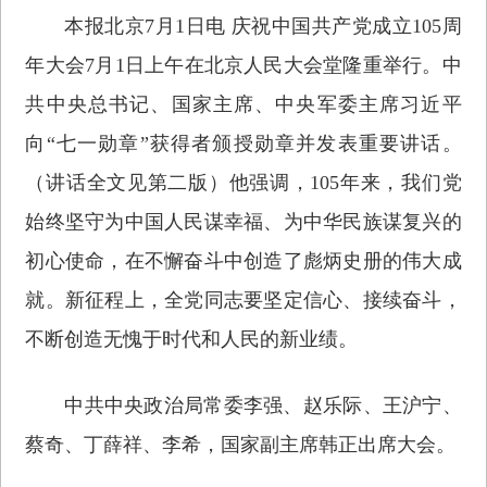
本报北京7月1日电 庆祝中国共产党成立105周
年大会7月1日上午在北京人民大会堂隆重举行。中
共中央总书记、国家主席、中央军委主席习近平
向“七一勋章”获得者颁授勋章并发表重要讲话。
（讲话全文见第二版）他强调，105年来，我们党
始终坚守为中国人民谋幸福、为中华民族谋复兴的
初心使命，在不懈奋斗中创造了彪炳史册的伟大成
就。新征程上，全党同志要坚定信心、接续奋斗，
不断创造无愧于时代和人民的新业绩。
中共中央政治局常委李强、赵乐际、王沪宁、
蔡奇、丁薛祥、李希，国家副主席韩正出席大会。