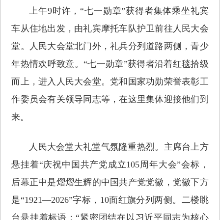
上午9时许，“七一勋章”获得者集体乘坐礼宾
车从住地出发，由礼宾摩托车队护卫前往人民大会
堂。人民大会堂北门外，礼兵分列道路两侧，青少
年热情欢呼致意。“七一勋章”获得者沿着红毯拾级
而上，进入人民大会堂。党和国家功勋荣誉表彰工
作委员会有关领导同志等，在这里集体迎接他们到
来。
人民大会堂大礼堂气氛隆重热烈。主席台上方
悬挂着“庆祝中国共产党成立105周年大会”会标，
后幕正中是熠熠生辉的中国共产党党徽，党徽下方
是“1921—2026”字标，10面红旗分列两侧。二楼眺
台悬挂着标语：“紧密团结在以习近平同志为核心