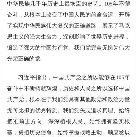
中华民族几千年历史上最恢宏的史诗。105年不懈
奋斗，从根本上改变了中国人民的前途命运，开辟
了实现中华民族伟大复兴的正确道路，展示了马克
思主义的强大生命力，深刻影响了世界历史进程，
锻造了强大的中国共产党。我们党完全无愧为伟大
光荣正确的党。
习近平指出，中国共产党之所以能够在105年
奋斗中不断铸就辉煌，历史和人民之所以选择中国
共产党，根本在于我们党具有其他政党和政治力量
无可比拟的优秀特质。我们党矢志追求真理、始终
把准前进方向，深深植根人民、始终拥有坚实根
基，勇担历史使命、始终掌握战略主动，顺应发展