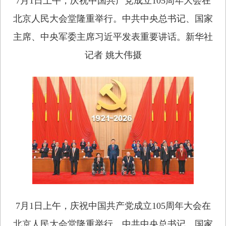
7月1日上午，庆祝中国共产党成立105周年大会在
北京人民大会堂隆重举行。中共中央总书记、国家
主席、中央军委主席习近平发表重要讲话。新华社
记者 姚大伟摄
7月1日上午，庆祝中国共产党成立105周年大会在
北京人民大会堂隆重举行。中共中央总书记、国家