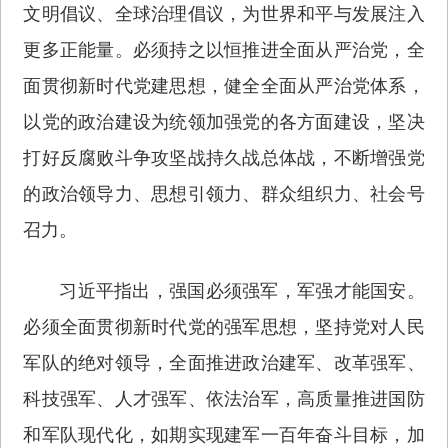
文明倡议、全球治理倡议，为世界和平与发展注入
更多正能量。必须持之以恒推进全面从严治党，全
面贯彻新时代党建思想，健全全面从严治党体系，
以党的政治建设为统领加强党的各方面建设，坚决
打好反腐败斗争攻坚战持久战总体战，不断增强党
的政治领导力、思想引领力、群众组织力、社会号
召力。
习近平指出，强国必须强军，军强才能国安。
必须全面贯彻新时代党的强军思想，坚持党对人民
军队的绝对领导，全面推进政治建军、改革强军、
科技强军、人才强军、依法治军，高质量推进国防
和军队现代化，如期实现建军一百年奋斗目标，加