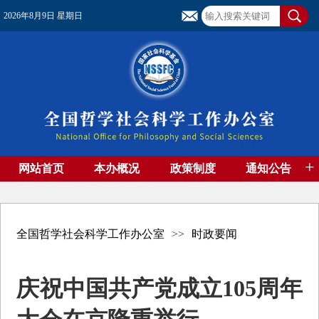
2026年8月9日 星期日
+
网站首页
本办概况
政策制度
通知公告
基金管理
基金专刊
成果集萃
资助期刊
高端智库
社团工作
资料下载
全国哲学社会科学工作办公室
>>
时政要闻
庆祝中国共产党成立105周年