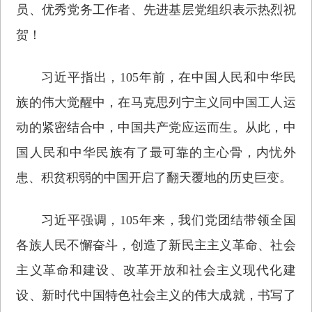
员、优秀党务工作者、先进基层党组织表示热烈祝
贺！
习近平指出，105年前，在中国人民和中华民
族的伟大觉醒中，在马克思列宁主义同中国工人运
动的紧密结合中，中国共产党应运而生。从此，中
国人民和中华民族有了最可靠的主心骨，内忧外
患、积贫积弱的中国开启了翻天覆地的历史巨变。
习近平强调，105年来，我们党团结带领全国
各族人民不懈奋斗，创造了新民主主义革命、社会
主义革命和建设、改革开放和社会主义现代化建
设、新时代中国特色社会主义的伟大成就，书写了