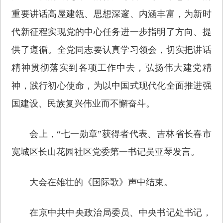
重要讲话高屋建瓴、思想深邃、内涵丰富，为新时
代新征程实现党的中心任务进一步指明了方向、提
供了遵循。全党同志要认真学习领会，切实把讲话
精神贯彻落实到各项工作中去，弘扬伟大建党精
神，践行初心使命，为以中国式现代化全面推进强
国建设、民族复兴伟业而不懈奋斗。
会上，“七一勋章”获得者代表、吉林省长春市
宽城区长山花园社区党委第一书记吴亚琴发言。
大会在雄壮的《国际歌》声中结束。
在京中共中央政治局委员、中央书记处书记，