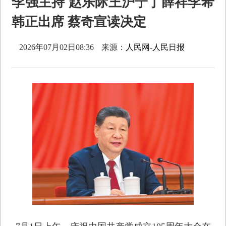
李强主持 赵乐际王沪宁丁薛祥李希
韩正出席 蔡奇宣读决定
2026年07月02日08:36
来源：
人民网-人民日报