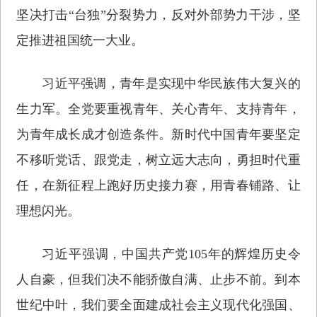
坚决打击“台独”分裂势力，反对外部势力干涉，坚
定推进祖国统一大业。
习近平强调，青年是实现中华民族伟大复兴的
生力军。全党要重视青年、关心青年、支持青年，
为青年成长成才创造条件。新时代中国青年要坚定
不移听党话、跟党走，树立远大志向，勇担时代重
任，在新征程上跑好历史接力赛，用青春铺路、让
理想闪光。
习近平强调，中国共产党105年的辉煌历史令
人自豪，但我们决不能骄傲自满、止步不前。到本
世纪中叶，我们要全面建成社会主义现代化强国、