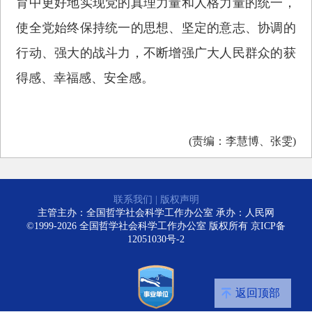
育中更好地实现党的真理力量和人格力量的统一，
使全党始终保持统一的思想、坚定的意志、协调的
行动、强大的战斗力，不断增强广大人民群众的获
得感、幸福感、安全感。
(责编：李慧博、张雯)
联系我们
|
版权声明
主管主办：全国哲学社会科学工作办公室 承办：人民网
©1999-2026 全国哲学社会科学工作办公室 版权所有
京ICP备
12051030号-2
返回顶部