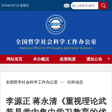
2026年8月7日 星期五
+
网站首页
本办概况
政策制度
通知公告
基金管理
基金专刊
成果集萃
资助期刊
高端智库
社团工作
资料下载
全国哲学社会科学工作办公室
>>
社科动态
李源正 蒋永清《重视理论武