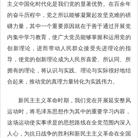
主义中国化时代化是我们党的显著优势。在百余年
的奋斗历程中，党之所以能够凝聚起攻坚克难的磅
礴力量，其中一个重要原因就在于善于通过开展党
内集中学习教育，使广大党员能够掌握和运用党的
创新理论，进而带动人民群众接受先进理论的指
导，使党的创新理论成为人民所喜爱、所认同、所
拥有的理论，将认识与实践、理论与实际很好地结
合起来，推动党的真理力量转化为实践伟力。
新民主主义革命时期，我们党在开展延安整风
运动时，将毛泽东思想作为其中的重要学习内容，
这场运动使实事求是的思想路线在全党范围内深入
人心，为抗日战争的胜利和新民主主义革命在全国