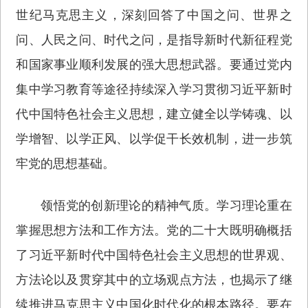
世纪马克思主义，深刻回答了中国之问、世界之
问、人民之问、时代之问，是指导新时代新征程党
和国家事业顺利发展的强大思想武器。要通过党内
集中学习教育等途径持续深入学习贯彻习近平新时
代中国特色社会主义思想，建立健全以学铸魂、以
学增智、以学正风、以学促干长效机制，进一步筑
牢党的思想基础。
领悟党的创新理论的精神气质。学习理论重在
掌握思想方法和工作方法。党的二十大既明确概括
了习近平新时代中国特色社会主义思想的世界观、
方法论以及贯穿其中的立场观点方法，也揭示了继
续推进马克思主义中国化时代化的根本路径。要在