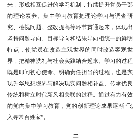
来，形成相互促进的学习机制，持续提升党员干部
的理论素养。集中学习教育把理论学习与调查研
究、检视问题、整改提高等环节贯通起来，体现出
坚持问题导向、目标导向和结果导向相统一的鲜明
特点，使党员在改造主观世界的同时改造客观世
界，把精神洗礼与社会实践结合起来。学习的过程
既是叩问初心使命、明确责任担当的过程，也是实
现升华思想境界与解决现实问题相补益、传承优良
传统和树立时代新风相关联的过程。通过有力有效
的党内集中学习教育，党的创新理论成果逐渐“飞
入寻常百姓家”。
二