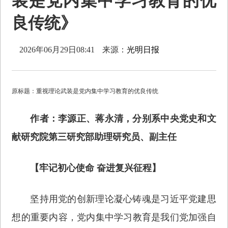
装是党内集中学习教育的优
良传统》
2026年06月29日08:41
来源：
光明日报
原标题：重视理论武装是党内集中学习教育的优良传统
作者：李源正、蒋永清，分别系中央党史和文
献研究院第三研究部助理研究员、副主任
【牢记初心使命 奋进复兴征程】
坚持用党的创新理论凝心铸魂是习近平党建思
想的重要内容，党内集中学习教育是我们党加强自