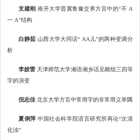
支建刚
南开大学晋冀鲁豫交界方言中的“不 A
一 A”结构
白静茹
山西大学大同话“ AA儿”的两种变调分
析
李姣雷
天津师范大学湘语湘乡话见晓组三四等
字的演变
倪志佳
北京大学方言中常用字的非常用义举隅
夏俐萍
中国社会科学院语言研究所再论“次清
化浊”