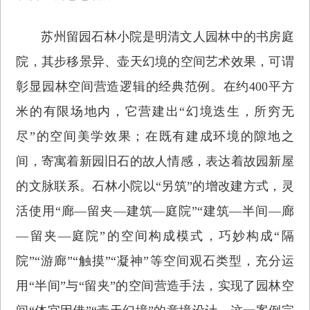
苏州留园石林小院是明清文人园林中的书房庭
院，其步移景异、壶天幻境的空间艺术效果，可谓
彰显园林空间营造逻辑的经典范例。在约400平方
米的有限场地内，它营建出“幻境迭生，所穷无
尽”的空间美学效果；在既有建成环境的隙地之
间，寄寓着新园旧石的故人情感，表达着故园新屋
的文脉联系。石林小院以“另筑”的增改建方式，灵
活使用“廊—留夹—建筑—庭院”“建筑—半间—廊
—留夹—庭院”的空间构成模式，巧妙构成“隔
院”“游廊”“触摸”“凝神”等空间观石类型，充分运
用“半间”与“留夹”的空间营造手法，实现了园林空