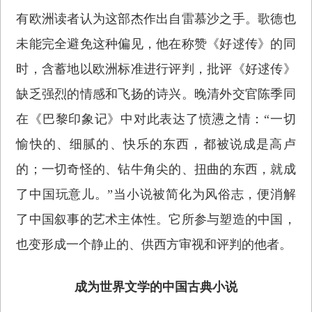
有欧洲读者认为这部杰作出自雷慕沙之手。歌德也
未能完全避免这种偏见，他在称赞《好逑传》的同
时，含蓄地以欧洲标准进行评判，批评《好逑传》
缺乏强烈的情感和飞扬的诗兴。晚清外交官陈季同
在《巴黎印象记》中对此表达了愤懑之情：“一切
愉快的、细腻的、快乐的东西，都被说成是高卢
的；一切奇怪的、钻牛角尖的、扭曲的东西，就成
了中国玩意儿。”当小说被简化为风俗志，便消解
了中国叙事的艺术主体性。它所参与塑造的中国，
也变形成一个静止的、供西方审视和评判的他者。
成为世界文学的中国古典小说