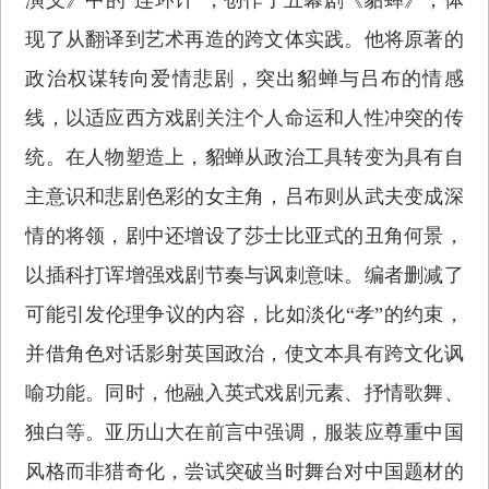
现了从翻译到艺术再造的跨文体实践。他将原著的
政治权谋转向爱情悲剧，突出貂蝉与吕布的情感
线，以适应西方戏剧关注个人命运和人性冲突的传
统。在人物塑造上，貂蝉从政治工具转变为具有自
主意识和悲剧色彩的女主角，吕布则从武夫变成深
情的将领，剧中还增设了莎士比亚式的丑角何景，
以插科打诨增强戏剧节奏与讽刺意味。编者删减了
可能引发伦理争议的内容，比如淡化“孝”的约束，
并借角色对话影射英国政治，使文本具有跨文化讽
喻功能。同时，他融入英式戏剧元素、抒情歌舞、
独白等。亚历山大在前言中强调，服装应尊重中国
风格而非猎奇化，尝试突破当时舞台对中国题材的