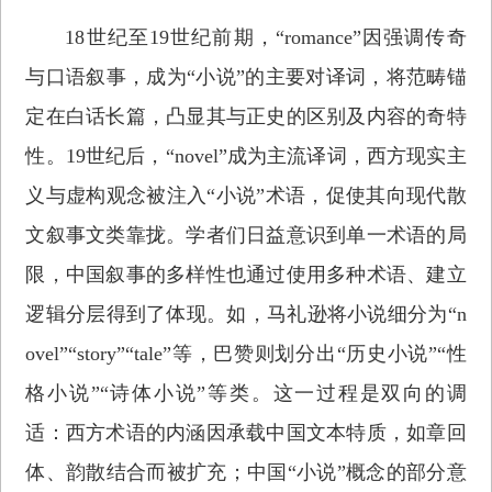
18世纪至19世纪前期，“romance”因强调传奇
与口语叙事，成为“小说”的主要对译词，将范畴锚
定在白话长篇，凸显其与正史的区别及内容的奇特
性。19世纪后，“novel”成为主流译词，西方现实主
义与虚构观念被注入“小说”术语，促使其向现代散
文叙事文类靠拢。学者们日益意识到单一术语的局
限，中国叙事的多样性也通过使用多种术语、建立
逻辑分层得到了体现。如，马礼逊将小说细分为“n
ovel”“story”“tale”等，巴赞则划分出“历史小说”“性
格小说”“诗体小说”等类。这一过程是双向的调
适：西方术语的内涵因承载中国文本特质，如章回
体、韵散结合而被扩充；中国“小说”概念的部分意