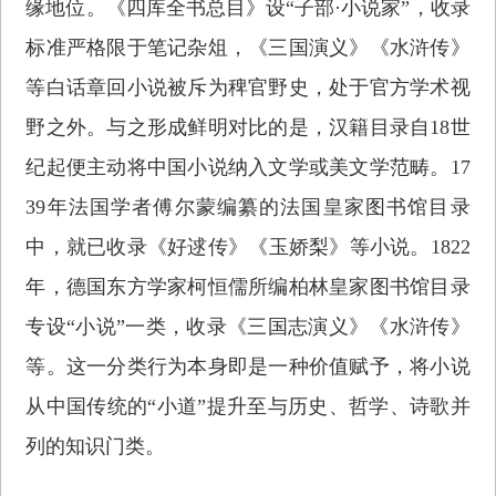
缘地位。《四库全书总目》设“子部·小说家”，收录
标准严格限于笔记杂俎，《三国演义》《水浒传》
等白话章回小说被斥为稗官野史，处于官方学术视
野之外。与之形成鲜明对比的是，汉籍目录自18世
纪起便主动将中国小说纳入文学或美文学范畴。17
39年法国学者傅尔蒙编纂的法国皇家图书馆目录
中，就已收录《好逑传》《玉娇梨》等小说。1822
年，德国东方学家柯恒儒所编柏林皇家图书馆目录
专设“小说”一类，收录《三国志演义》《水浒传》
等。这一分类行为本身即是一种价值赋予，将小说
从中国传统的“小道”提升至与历史、哲学、诗歌并
列的知识门类。