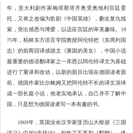
年，意大利剧作家梅塔斯塔齐奥受奥地利宫廷委
托，又将之改编为歌剧《中国英雄》，删去复仇线
索，突出感恩与博爱，以适应宫廷的审美趣味。18
75年，柏林东方语言学院教授阿伦特把《东周列国
志》的前两回译成德文《褒国的美女》，中国小说
最重要的德语翻译家之一库恩以阿伦特译文为基础
进行了重译和改动，以新的面目出现在德国读者面
前。德国作家比尔鲍姆又把阿伦特不长的译文演绎
成一部长篇小说，他老实地承认，自己并不了解中
国，只是想为德国读者写一本有趣的书。
1869年，英国业余汉学家亚历山大根据《三国
演义》中的“连环计”，创作了五幕剧《貂蝉》，体