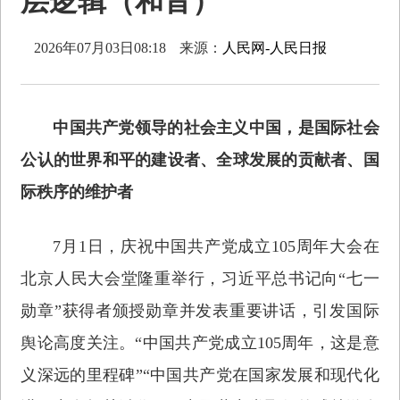
层逻辑（和音）
2026年07月03日08:18
来源：
人民网-人民日报
中国共产党领导的社会主义中国，是国际社会
公认的世界和平的建设者、全球发展的贡献者、国
际秩序的维护者
7月1日，庆祝中国共产党成立105周年大会在
北京人民大会堂隆重举行，习近平总书记向“七一
勋章”获得者颁授勋章并发表重要讲话，引发国际
舆论高度关注。“中国共产党成立105周年，这是意
义深远的里程碑”“中国共产党在国家发展和现代化