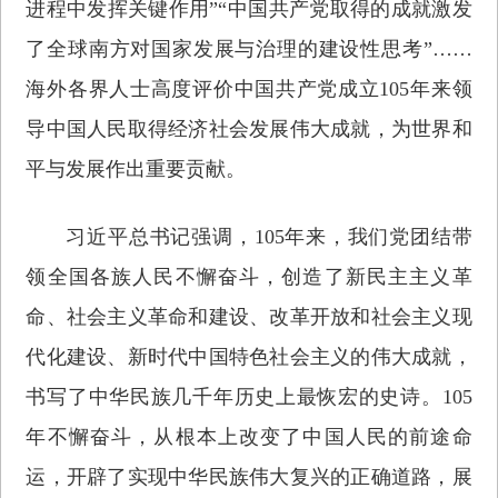
进程中发挥关键作用”“中国共产党取得的成就激发
了全球南方对国家发展与治理的建设性思考”……
海外各界人士高度评价中国共产党成立105年来领
导中国人民取得经济社会发展伟大成就，为世界和
平与发展作出重要贡献。
习近平总书记强调，105年来，我们党团结带
领全国各族人民不懈奋斗，创造了新民主主义革
命、社会主义革命和建设、改革开放和社会主义现
代化建设、新时代中国特色社会主义的伟大成就，
书写了中华民族几千年历史上最恢宏的史诗。105
年不懈奋斗，从根本上改变了中国人民的前途命
运，开辟了实现中华民族伟大复兴的正确道路，展