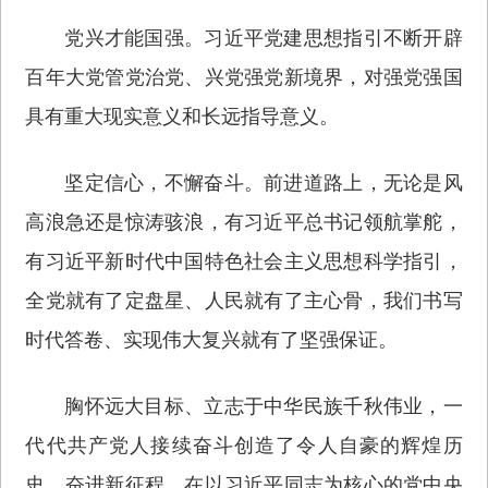
党兴才能国强。习近平党建思想指引不断开辟
百年大党管党治党、兴党强党新境界，对强党强国
具有重大现实意义和长远指导意义。
坚定信心，不懈奋斗。前进道路上，无论是风
高浪急还是惊涛骇浪，有习近平总书记领航掌舵，
有习近平新时代中国特色社会主义思想科学指引，
全党就有了定盘星、人民就有了主心骨，我们书写
时代答卷、实现伟大复兴就有了坚强保证。
胸怀远大目标、立志于中华民族千秋伟业，一
代代共产党人接续奋斗创造了令人自豪的辉煌历
史。奋进新征程，在以习近平同志为核心的党中央