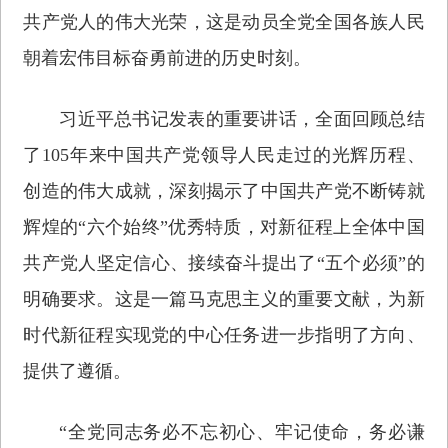
共产党人的伟大光荣，这是动员全党全国各族人民
朝着宏伟目标奋勇前进的历史时刻。
习近平总书记发表的重要讲话，全面回顾总结
了105年来中国共产党领导人民走过的光辉历程、
创造的伟大成就，深刻揭示了中国共产党不断铸就
辉煌的“六个始终”优秀特质，对新征程上全体中国
共产党人坚定信心、接续奋斗提出了“五个必须”的
明确要求。这是一篇马克思主义的重要文献，为新
时代新征程实现党的中心任务进一步指明了方向、
提供了遵循。
“全党同志务必不忘初心、牢记使命，务必谦