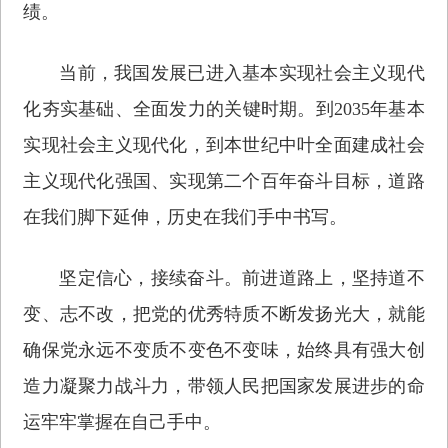
绩。
当前，我国发展已进入基本实现社会主义现代
化夯实基础、全面发力的关键时期。到2035年基本
实现社会主义现代化，到本世纪中叶全面建成社会
主义现代化强国、实现第二个百年奋斗目标，道路
在我们脚下延伸，历史在我们手中书写。
坚定信心，接续奋斗。前进道路上，坚持道不
变、志不改，把党的优秀特质不断发扬光大，就能
确保党永远不变质不变色不变味，始终具有强大创
造力凝聚力战斗力，带领人民把国家发展进步的命
运牢牢掌握在自己手中。