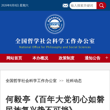
2026年8月8日 星期六
+
网站首页
本办概况
政策制度
通知公告
基金管理
基金专刊
成果集萃
资助期刊
高端智库
社团工作
资料下载
全国哲学社会科学工作办公室
>>
社科动态
何毅亭《百年大党初心如磐