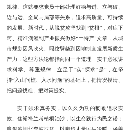
规律。这就要求党员干部处理好稳与进、立与破、
近与远、全局与局部等关系，追求高质量、可持续
的发展。新时代，从脱贫攻坚找到“贫根”，对症下
药、精准滴灌到产业振兴做好“土特产”文章，从城
市规划因风吹火、照纹劈柴到因地制宜发展新质生
产力，这些方法论都指向同一个道理：实干必须讲
求科学、尊重规律，立足于“实”探求“是”，在坚
持“入山问樵、入水问渔”的基础上，把情况摸清、
把问题找准、把对策提实。
实干须求真务实，以久久为功的韧劲追求实
效。焦裕禄兰考植桐治沙，以生命践行为民之诺；
廖俊波闽北奔波扶贫，以脚步丈量民生冷暖；杨善