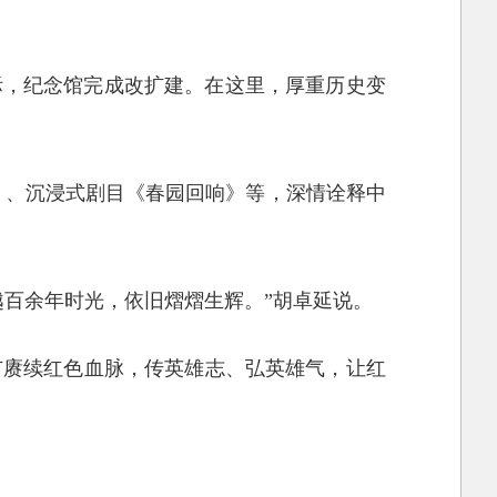
之际，纪念馆完成改扩建。在这里，厚重历史变
3》、沉浸式剧目《春园回响》等，深情诠释中
越百余年时光，依旧熠熠生辉。”胡卓延说。
市赓续红色血脉，传英雄志、弘英雄气，让红