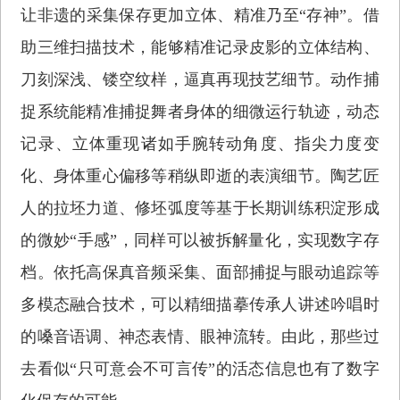
让非遗的采集保存更加立体、精准乃至“存神”。借
助三维扫描技术，能够精准记录皮影的立体结构、
刀刻深浅、镂空纹样，逼真再现技艺细节。动作捕
捉系统能精准捕捉舞者身体的细微运行轨迹，动态
记录、立体重现诸如手腕转动角度、指尖力度变
化、身体重心偏移等稍纵即逝的表演细节。陶艺匠
人的拉坯力道、修坯弧度等基于长期训练积淀形成
的微妙“手感”，同样可以被拆解量化，实现数字存
档。依托高保真音频采集、面部捕捉与眼动追踪等
多模态融合技术，可以精细描摹传承人讲述吟唱时
的嗓音语调、神态表情、眼神流转。由此，那些过
去看似“只可意会不可言传”的活态信息也有了数字