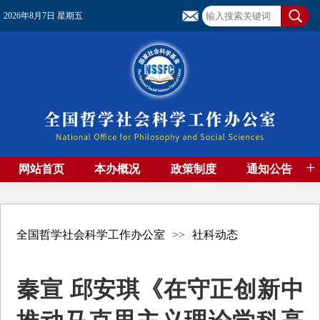
2026年8月7日 星期五
+
网站首页
本办概况
政策制度
通知公告
基金管理
基金专刊
成果集萃
资助期刊
高端智库
社团工作
资料下载
全国哲学社会科学工作办公室
>>
社科动态
秦宣 邱安琪《在守正创新中