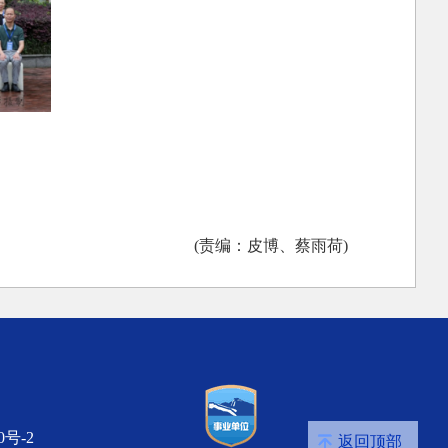
(责编：皮博、蔡雨荷)
0号-2
返回顶部