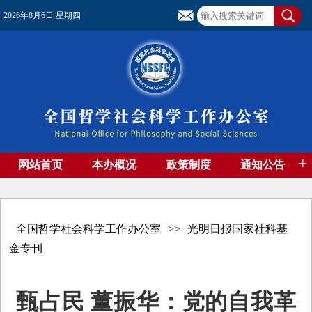
2026年8月6日 星期四
+
网站首页
本办概况
政策制度
通知公告
基金管理
基金专刊
成果集萃
资助期刊
高端智库
社团工作
资料下载
全国哲学社会科学工作办公室
>>
光明日报国家社科基
金专刊
甄占民 董振华：党的自我革