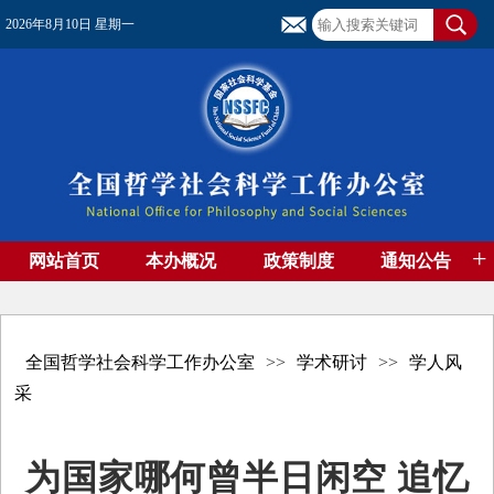
2026年8月10日 星期一
+
网站首页
本办概况
政策制度
通知公告
基金管理
基金专刊
成果集萃
资助期刊
高端智库
社团工作
资料下载
全国哲学社会科学工作办公室
>>
学术研讨
>>
学人风
采
为国家哪何曾半日闲空 追忆