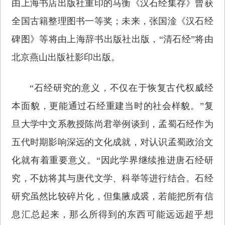
由上海书店出版社重印的马衡《汉石经集存》曾获
全国古籍整理图书一等奖；未来，张国淦《汉石经
碑图》等将由上海辞书出版社出版，“清石经”将由
北京燕山出版社影印出版。
“石经研究的意义，不仅在于恢复古代权威经
本面貌，更能通过石经重建当时的社会样貌。”复
旦大学中文系教授陈尚君举例谈到，孟蜀石经作为
五代时期影响深远的文化成就，对认识孟蜀政治文
化就有着重要意义。“因此学界继续推进唐石经研
究，不妨将其与唐代文学、科举等进行结合。石经
研究虽然比较碎片化，但集腋成裘，若能把所有信
息汇总起来，那么所得到的东西可能远远超乎想