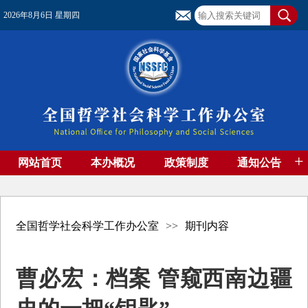
2026年8月6日 星期四
+
网站首页
本办概况
政策制度
通知公告
基金管理
基金专刊
成果集萃
资助期刊
高端智库
社团工作
资料下载
全国哲学社会科学工作办公室
>>
期刊内容
曹必宏：档案 管窥西南边疆