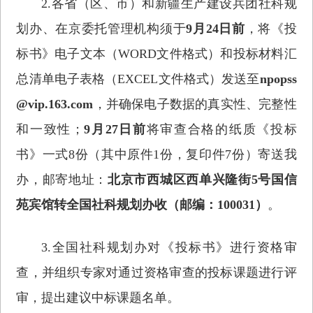
2.各省（区、市）和新疆生产建设兵团社科规
划办、在京委托管理机构须于
9月24日前
，将《投
标书》电子文本（WORD文件格式）和投标材料汇
总清单电子表格（EXCEL文件格式）发送至
npopss
@vip.163.com
，并确保电子数据的真实性、完整性
和一致性；
9月27日前
将审查合格的纸质《投标
书》一式8份（其中原件1份，复印件7份）寄送我
办，邮寄地址：
北京市西城区西单兴隆街5号国信
苑宾馆转全国社科规划办收（邮编：100031）
。
3.全国社科规划办对《投标书》进行资格审
查，并组织专家对通过资格审查的投标课题进行评
审，提出建议中标课题名单。