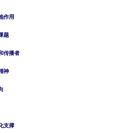
地作用
课题
和传播者
精神
向
化支撑