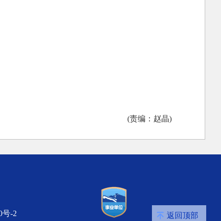
(责编：赵晶)
0号-2
返回顶部