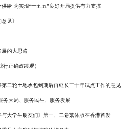
供给 为实现“十五五”良好开局提供有力支撑
的意见》
）
发展的大思路
践行正确政绩观）
好第二轮土地承包到期后再延长三十年试点工作的意见
服务大局、服务民生、服务发展
平与大学生朋友们》第一、二卷繁体版在香港首发