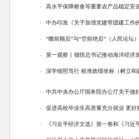
高水平保障粮食等重要农产品稳定安全
中办印发《关于加强党建带团建工作
“瞻前顾后”与“空前绝后”（人民论坛
第一观察丨领悟总书记推动海洋经济
深学细照笃行 校准政绩坐标（树立和
中共中央办公厅国务院办公厅关于做
促进高校毕业生高质量充分就业 更好
《习近平经济文选》第一卷和《习近