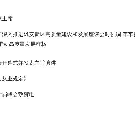
家主席
开深入推进雄安新区高质量建设和发展座谈会时强调 牢牢
推动高质量发展样板
年会开幕式并发表主旨演讲
洁从业规定》
十届峰会致贺电