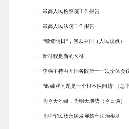
最高人民检察院工作报告
最高人民法院工作报告
“锻造明日”，何以中国（人民观点）
新征程是新的长征
李强主持召开国务院第十一次全体会
“政绩观问题是一个根本性问题”（总
为今天添绿，为明天增势（今日谈）
为中华民族永续发展筑牢法治根基