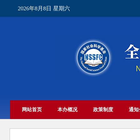
2026年8月8日 星期六
网站首页
本办概况
政策制度
通知