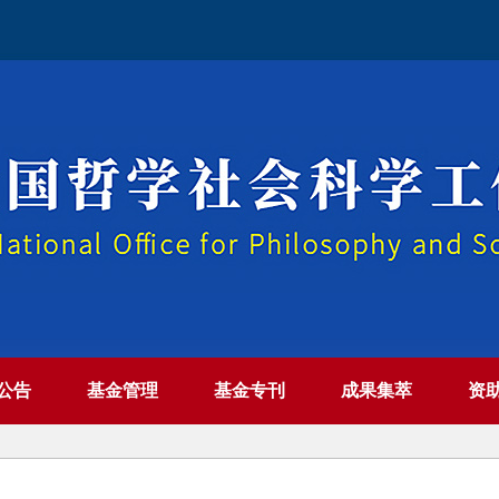
公告
基金管理
基金专刊
成果集萃
资