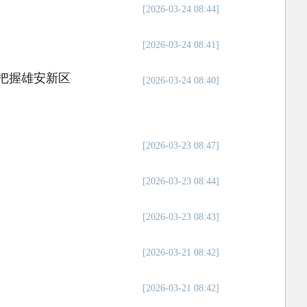
[2026-03-24 08:44]
[2026-03-24 08:41]
把握雄安新区
[2026-03-24 08:40]
[2026-03-23 08:47]
[2026-03-23 08:44]
[2026-03-23 08:43]
[2026-03-21 08:42]
[2026-03-21 08:42]