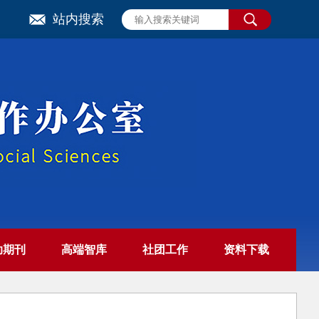
站内搜索
助期刊
高端智库
社团工作
资料下载