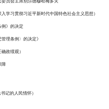
民委员会主席别尔德穆哈梅多夫
深入学习贯彻习近平新时代中国特色社会主义思想）
条例》的决定
记管理条例〉的决定》
正确政绩观）
保障
总书记的人民情怀）