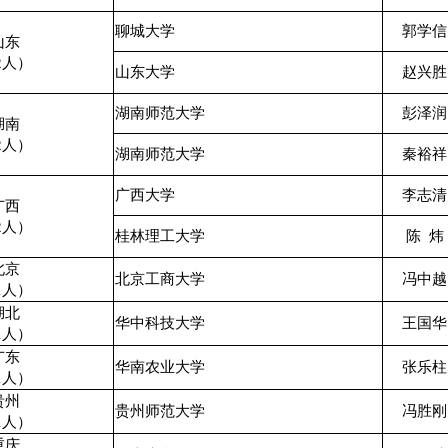
聊城大学
郭学信
山东
2人）
山东大学
赵兴胜
湖南师范大学
彭泽润
湖南
2人）
湖南师范大学
秦裕祥
广西大学
李志清
广西
2人）
桂林理工大学
陈
炜
北京
北京工商大学
冯中越
1人）
湖北
华中科技大学
王国华
1人）
广东
华南农业大学
张乐柱
1人）
贵州
贵州师范大学
冯胜刚
1人）
重庆