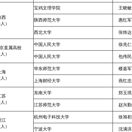
宝鸡文理学院
王晓敏
陕西
陕西师范大学
惠红军
3人）
西北大学
张炜达
中国人民大学
徐兆仁
京直属高校
2人）
中国人民大学
包伟民
华东师范大学
楼嘉军
上海
2人）
上海财经大学
燕红忠
东南大学
郑玉琪
江苏
2人）
江苏师范大学
赵兴勤
杭州电子科技大学
徐旭初
浙江
2人）
宁波大学
沈满洪