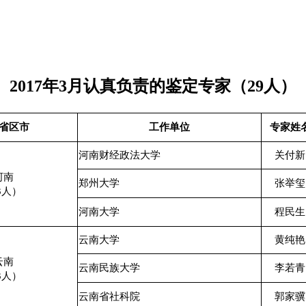
2017年3月认真负责的鉴定专家（29人）
省区市
工作单位
专家姓
河南财经政法大学
关付新
河南
郑州大学
张举玺
3人）
河南大学
程民生
云南大学
黄纯艳
云南
云南民族大学
李若青
3人）
云南省社科院
郭家骥