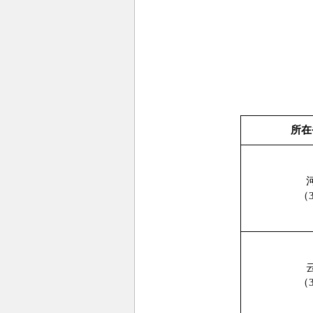
所在
（
（