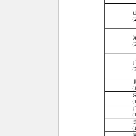
（
（
（
（
（
（
（