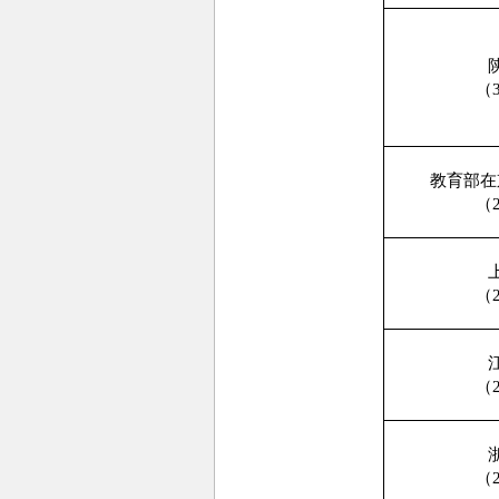
（
教育部在
（
（
（
（