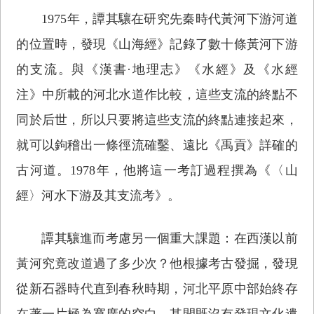
1975年，譚其驤在研究先秦時代黃河下游河道
的位置時，發現《山海經》記錄了數十條黃河下游
的支流。與《漢書·地理志》《水經》及《水經
注》中所載的河北水道作比較，這些支流的終點不
同於后世，所以只要將這些支流的終點連接起來，
就可以鉤稽出一條徑流確鑿、遠比《禹貢》詳確的
古河道。1978年，他將這一考訂過程撰為《〈山
經〉河水下游及其支流考》。
譚其驤進而考慮另一個重大課題：在西漢以前
黃河究竟改道過了多少次？他根據考古發掘，發現
從新石器時代直到春秋時期，河北平原中部始終存
在著一片極為寬廣的空白，其間既沒有發現文化遺