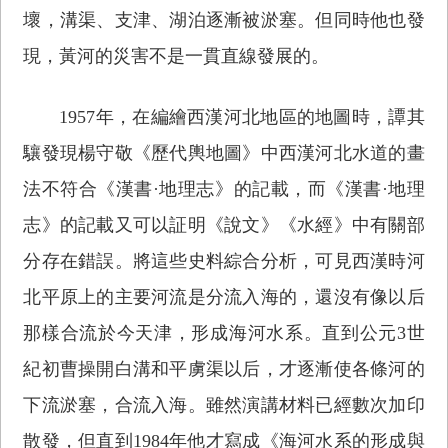
壞，溝渠、支津、湖泊逐漸被淤塞。但同時他也發
現，黃河的災害不是一貫直線發展的。
1957年，在編繪西漢河北地區的地圖時，譚其
驤發現楊守敬《歷代輿地圖》中西漢河北水道的畫
法不符合《漢書·地理志》的記載，而《漢書·地理
志》的記載又可以証明《說文》《水經》中有關部
分存在錯誤。將這些史料綜合分析，可見西漢時河
北平原上的主要河流是分流入海的，還沒有像以后
那樣合流於今天津，形成海河水系。直到公元3世
紀初曹操開白溝和平虜渠以后，才逐漸使各條河的
下流淤塞，合流入海。雖然演講材料已經數次加印
散發，但直到1984年他才寫成《海河水系的形成與