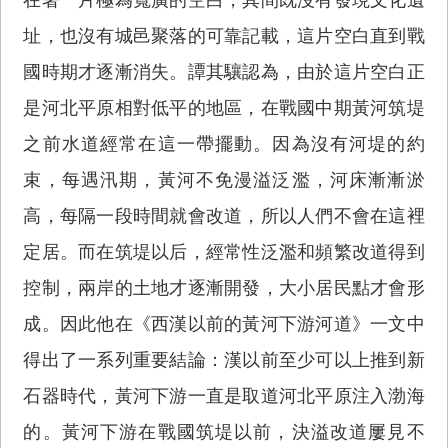
址，也沒有城邑聚落的可靠記載，這片空白直到戰
國時期才逐漸消失。譚其驤認為，由於這片空白正
是河北平原相對低平的地區，在戰國中期黃河筑堤
之前水道經常在這一帶擺動。因為沒有河堤的約
束，每遇汛期，黃河不免漫溢泛濫，河床漸漸淤
高，每隔一段時間就會改道，所以人們不會在這裡
定居。而在筑堤以后，經常性泛濫和頻繁改道得到
控制，兩岸的土地才逐漸開發，大小居民點才會形
成。因此他在《西漢以前的黃河下游河道》一文中
得出了一系列重要結論：漢以前至少可以上推到新
石器時代，黃河下游一直是取道河北平原注入渤海
的。黃河下游在戰國筑堤以前，決溢改道屢見不