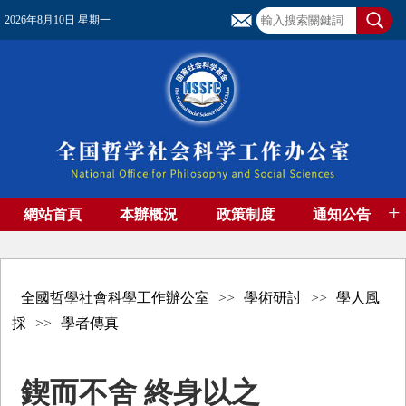
2026年8月10日 星期一
+
網站首頁
本辦概況
政策制度
通知公告
基金管理
基金專刊
成果集萃
資助期刊
高端智庫
社團工作
資料下載
全國哲學社會科學工作辦公室
>>
學術研討
>>
學人風
採
>>
學者傳真
鍥而不舍 終身以之