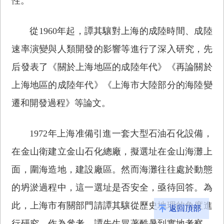
性。
從1960年起，譚其驤對上海的成陸時間、成陸
速率演變與人類開發的影響等進行了深入研究，先
后發表了《關於上海地區的成陸年代》《再論關於
上海地區的成陸年代》《上海市大陸部分的海陸變
遷和開發過程》等論文。
1972年上海准備引進一套大型石油石化設備，
在金山衛建立金山石化總廠，擬選址在金山海灘上
面，圍海造地，建設廠區。然而海灘往往處於動態
的坍淤過程中，這一選址是否安全，亟待回答。為
此，上海市有關部門請譚其驤從歷史地理的角度進
返回頂部
行研究、作為參考。譚先生冒著酷暑到實地考察，