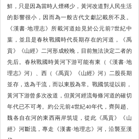
鮮，只是因為當時人煙稀少，黃河改道對人民生活
的影響很小，因而為一般古代文獻記載所不及。
《漢書·地理志》所載河道始見於公元前7世紀中
葉，並且是春秋戰國時代長期存在的河道，《禹
貢》《山經》二河形成較晚，目前無法決定二者的
先后。春秋戰國時黃河下游可能有東（《漢書·地
理志》河）、西（《禹貢》《山經》河）二股長期
並存，迭為干流，而以東股為常。戰國筑堤以前，
黃河下游曾多次改道，但黃河經流每條河道的確切
年代已不可考。約公元前4世紀40年代，齊與趙、
魏各自在河的東西兩岸筑堤，從此《禹貢》《山
經》河斷流，專走《漢書·地理志》河，沿襲至漢