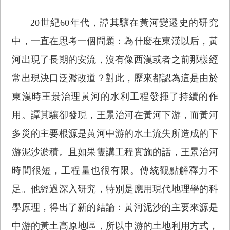
20世紀60年代，譚其驤在黃河變遷史的研究
中，一直在思考一個問題：為什麼在東漢以后，黃
河出現了長期的安流，沒有像西漢或者之前那樣經
常出現決口泛濫改道？對此，歷來都認為這是由於
東漢時王景治理黃河的水利工程發揮了持續的作
用。譚其驤卻發現，王景治河在黃河下游，而黃河
多災的主要根源是黃河中游的水土流失所造成的下
游泥沙淤積。且如果隻講工程實施的話，王景治河
時間很短，工程量也很有限。傳統觀點解釋力不
足。他經過深入研究，特別是應用現代地理學的科
學原理，得出了新的結論：黃河泥沙的主要來源是
中游的黃土高原地區，所以中游的土地利用方式，