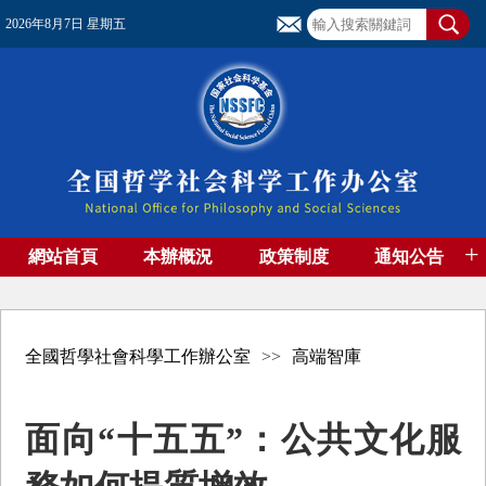
2026年8月7日 星期五
+
網站首頁
本辦概況
政策制度
通知公告
基金管理
基金專刊
成果集萃
資助期刊
高端智庫
社團工作
資料下載
全國哲學社會科學工作辦公室
>>
高端智庫
面向“十五五”：公共文化服