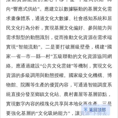
向“響應式供給”。應建立以數據驅動的基層文化需
求畫像體系，通過文化大數據、社會感知系統和居
民文化行為分析，實現基層文化偏好、參與能力與
需求類型的動態識別，從而推動文化資源在需求端
實現“智能流動”。二是要打破層級壁壘，構建“國
家—省—市—縣—村”五級聯動的文化資源協同網
絡。應通過建設“公共文化雲鏈”等機制，實現文化
資源的多級調用與動態授權。國家級文化機構、博
物館、院團等生產的優質內容，可通過智能調度系
統直接分發至鄉鎮文化站、農村書屋等基層節點，
實現數字內容的模塊化共享與本地化再生產。三是
返回頂部
要強化基層的“文化吸納能力”，讓資源“下得去、