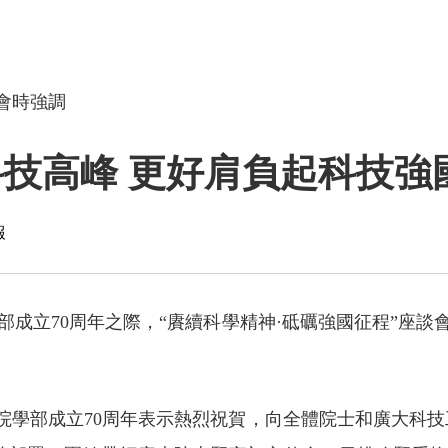
會時強調
科技高峰 更好肩負起科技強
報
學部成立70周年之際，“賡續科學精神·砥礪強國征程”座
院學部成立70周年表示熱烈祝賀，向全體院士和廣大科技