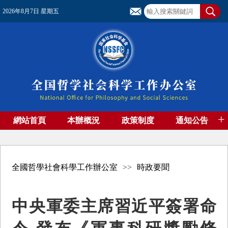
2026年8月7日 星期五
+
網站首頁
本辦概況
政策制度
通知公告
基金管理
基金專刊
成果集萃
資助期刊
高端智庫
社團工作
資料下載
全國哲學社會科學工作辦公室
>>
時政要聞
中央軍委主席習近平簽署命