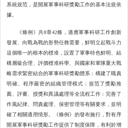
系統規范，是開展軍事科研獎勵工作的基本法規依
據。
《條例》共8章42條，適應軍事科研工作創新
發展、向戰為戰的形勢任務需要，鮮明立起戰斗力
這個唯一的根本的標准，設置了軍事特色鮮明、結
構層級合理、評價標准科學、與國家和軍隊重大戰
略需求緊密結合的軍事科研獎勵體系﹔構建了職責
明確、程序嚴密的組織管理模式﹔規范了獎勵推
薦、評審、授獎和異議處理等全流程工作﹔完善了
作風紀律、問責處理、保密管理等有關要求，並明
確了相關適用情形。《條例》的發布施行，對有序
開展軍事科研獎勵工作提供了制度保障，有利於增