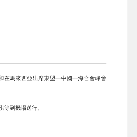
問和在馬來西亞出席東盟—中國—海合會峰會
琪等到機場送行。