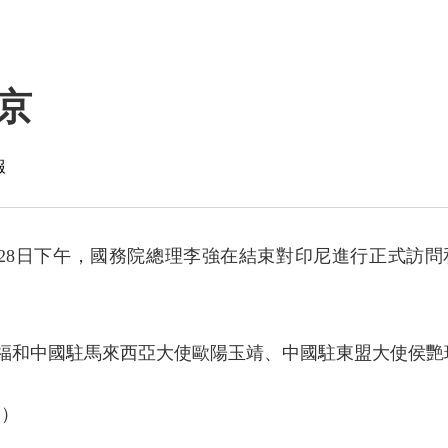
京
報
5月28日下午，國務院總理李強在結束對印尼進行正式訪
福和中國駐馬來西亞大使歐陽玉靖、中國駐東盟大使侯艷
版）