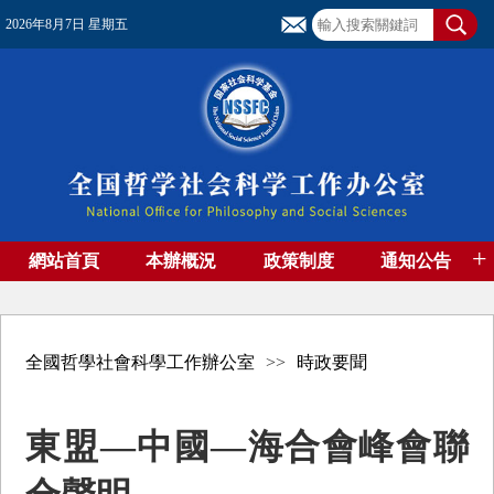
2026年8月7日 星期五
+
網站首頁
本辦概況
政策制度
通知公告
基金管理
基金專刊
成果集萃
資助期刊
高端智庫
社團工作
資料下載
全國哲學社會科學工作辦公室
>>
時政要聞
東盟—中國—海合會峰會聯