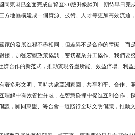
國同東盟已全面完成自貿區3.0版升級談判，期待早日完
三方地區構建成一個資源、技術、人才等更加高效流通
國家的發展進程不盡相同，但差異不是合作的障礙，而
對接，加強宏觀政策協調，密切產業分工協作。我們要
經濟合作的新范式，推動實現各盡所能、效益倍增、利益
有著多彩文明，同時共處亞洲家園，共享和平、合作、
互理解中有效管控分歧，在智慧碰撞中促進互利合作，
”倡議，願同東盟、海合會一道踐行全球文明倡議，推動