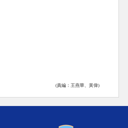
(責編：王燕華、黃偉)