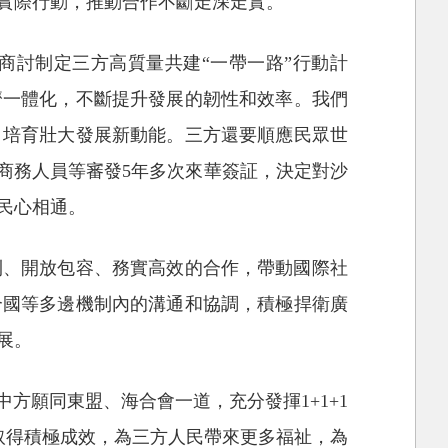
實際行動，推動合作不斷走深走實。
商討制定三方高質量共建“一帶一路”行動計
濟一體化，不斷提升發展的韌性和效率。我們
，培育壯大發展新動能。三方還要順應民眾世
商務人員等審發5年多次來華簽証，決定對沙
民心相通。
利、開放包容、務實高效的合作，帶動國際社
合國等多邊機制內的溝通和協調，積極捍衛廣
展。
方願同東盟、海合會一道，充分發揮1+1+1
取得積極成效，為三方人民帶來更多福祉，為