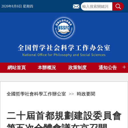
2026年8月6日 星期四
+
網站首頁
本辦概況
政策制度
通知公告
基金管理
基金專刊
成果集萃
資助期刊
高端智庫
社團工作
資料下載
全國哲學社會科學工作辦公室
>>
時政要聞
二十屆首都規劃建設委員會