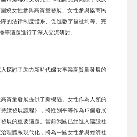
言圍繞女性參與高質量發展、女性參與協商民
保障的法律制度體系、促進數字福祉均等、完
播等議題進行了深入交流研討。
深入探討了助力新時代婦女事業高質量發展的
性高質量發展提供了新機遇。女性作為人類的
可持續發展議程》，將性別平等作為17個發展
球發展的重要議題。當前我國已經進入建設社
家治理體系現代化，將為中國女性參與經濟社