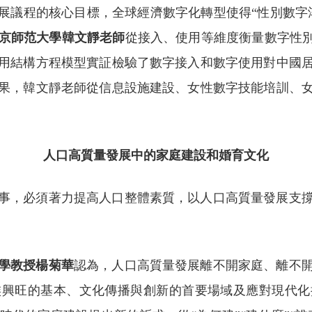
發展議程的核心目標，全球經濟數字化轉型使得“性別數
京師范大學韓文靜老師
從接入、使用等維度衡量數字性別
用結構方程模型實証檢驗了數字接入和數字使用對中國
果，韓文靜老師從信息設施建設、女性數字技能培訓、
人口高質量發展中的家庭建設和婚育文化
事，必須著力提高人口整體素質，以人口高質量發展支
學教授楊菊華
認為，人口高質量發展離不開家庭、離不
族興旺的基本、文化傳播與創新的首要場域及應對現代化