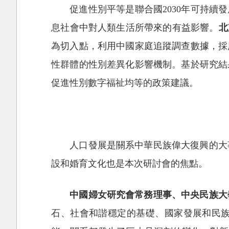
促進性別平等是聯合國2030年可持續
息社會中對人類生活所帶來的有益影響。
北
為切入點，利用中國家庭追蹤調查數據，採
性群體的性別差異化影響機制。基於研究結
促進性別數字福祉均等的政策建議。
人口發展是關系中華民族偉大復興的大
設和婚育文化也是本次研討會的焦點。
中國婦女研究會常務理事、中央民族大
石、社會和諧穩定的基礎、國家發展和民