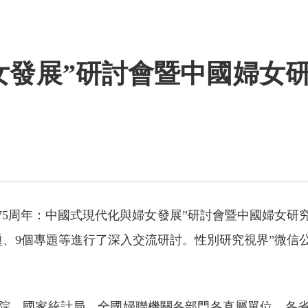
發展”研討會暨中國婦女研
國成立75周年：中國式現代化與婦女發展”研討會暨中國婦女研
題、9個專題等進行了深入交流研討。性別研究視界”微信
院、國家統計局、全國婦聯機關各部門各直屬單位、各