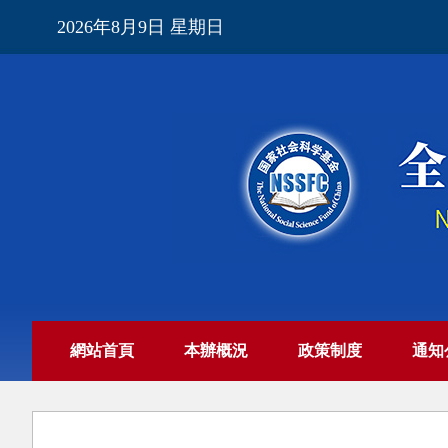
2026年8月9日 星期日
網站首頁
本辦概況
政策制度
通知