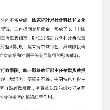
優化的不俗成績。
國家統計局社會科技和文化
加豐富、工作機制更加健全，形成了以《中國
調查為重要補充，以性別統計資料和分析報告
統計監測制度，建立有中國特色、與國際接軌
婦女事業和性別平等發展取得的顯著成就。
家行政學院）統一戰線教研部主任褚鬆燕教授
基礎、增活力。要堅定不移走中國特色社會主
著力點履職盡責，夯實黨執政的婦女群眾基
地發揮婦聯的橋梁紐帶作用。