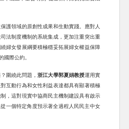
益保護領域的原創性成果和生動實踐。應對人
法司法制度機制的系統集成，更加注重突出重
圍繞婦女發展綱要積極穩妥拓展婦女權益保障
的國際公約。
與？圍繞此問題，
浙江大學郭夏娟教授
運用實
表對互動行為和女性利益表達都具有顯著積極
機制，這對現實中協商民主機制建設具有啟示
現從一個特定角度預示著全過程人民民主中女