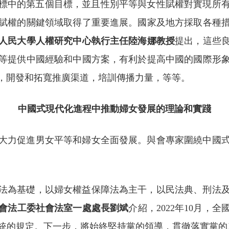
目標中的第五個目標，並且性別平等與女性賦權對實現所
賦權的關鍵領域取得了重要進展。國家及地方採取各種
人民大學人權研究中心執行主任陸海娜教授
提出，這些
等提供中國經驗和中國方案，有利於提高中國的國際形
，開發和拓寬推廣渠道，培訓傳播力量，等等。
中國式現代化進程中推動婦女發展的理論和實踐
大力促進男女平等和婦女全面發展。與會專家圍繞中國
法為基礎，以婦女權益保障法為主干，以民法典、刑法
會法工委社會法室一處處長劉斌
介紹，2022年10月
統的規定。下一步，將始終堅持黨的領導，貫徹落實黨的