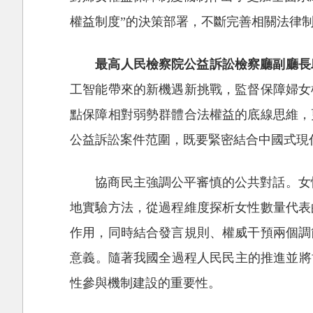
權益制度”的決策部署，不斷完善相關法律
最高人民檢察院公益訴訟檢察廳副廳長
工智能帶來的新機遇新挑戰，監督保障婦女
點保障相對弱勢群體合法權益的底線思維，
公益訴訟案件范圍，既要緊密結合中國式現
協商民主強調公平審慎的公共對話。女
地實驗方法，從過程維度探析女性數量代表
作用，同時結合發言規則、權威干預兩個調
意義。隨著我國全過程人民民主的推進並將
性參與機制建設的重要性。