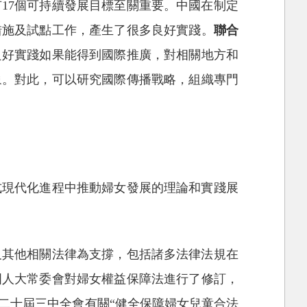
有17個可持續發展目標至關重要。中國在制定
措施及試點工作，產生了很多良好實踐。
聯合
良好實踐如果能得到國際推廣，對相關地方和
象。對此，可以研究國際傳播戰略，組織專門
式現代化進程中推動婦女發展的理論和實踐展
及其他相關法律為支撐，包括諸多法律法規在
，全國人大常委會對婦女權益保障法進行了修訂，
二十屆三中全會有關“健全保障婦女兒童合法