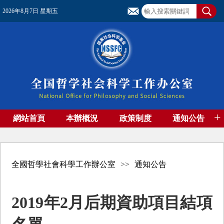
2026年8月7日 星期五
+
網站首頁
本辦概況
政策制度
通知公告
基金管理
基金專刊
成果集萃
資助期刊
高端智庫
社團工作
資料下載
全國哲學社會科學工作辦公室
>>
通知公告
2019年2月后期資助項目結項