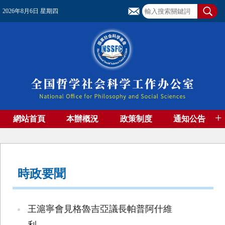
2026年8月6日 星期四
+
網站首頁
本辦概況
政策制度
通知公告
基金管理
基金專刊
成果集萃
資助期刊
高端智庫
社團工作
資料下載
時政要聞
王滬寧會見格魯吉亞議長帕普阿什維