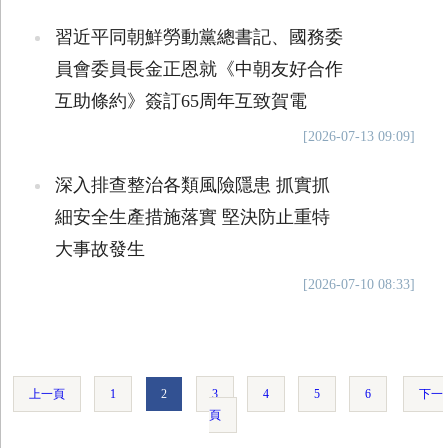
習近平同朝鮮勞動黨總書記、國務委
員會委員長金正恩就《中朝友好合作
互助條約》簽訂65周年互致賀電
[2026-07-13 09:09]
深入排查整治各類風險隱患 抓實抓
細安全生產措施落實 堅決防止重特
大事故發生
[2026-07-10 08:33]
上一頁
1
2
3
4
5
6
下一
頁