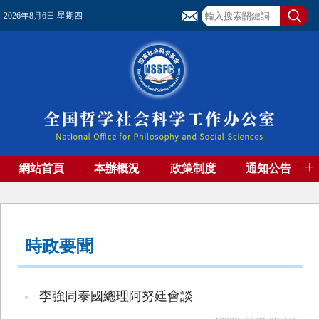
2026年8月6日 星期四
+
網站首頁
本辦概況
政策制度
通知公告
基金管理
基金專刊
成果集萃
資助期刊
高端智庫
社團工作
資料下載
時政要聞
李強同泰國總理阿努廷會談